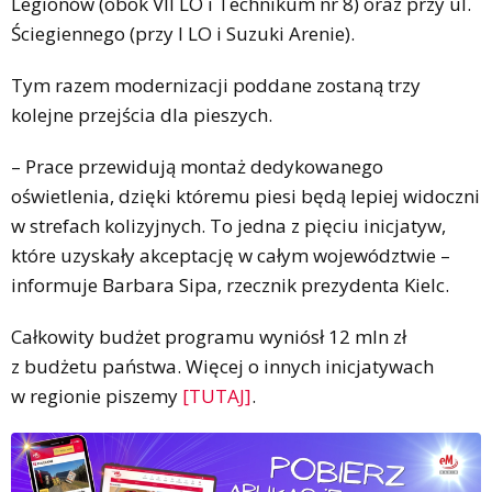
Legionów (obok VII LO i Technikum nr 8) oraz przy ul.
Ściegiennego (przy I LO i Suzuki Arenie).
Tym razem modernizacji poddane zostaną trzy
kolejne przejścia dla pieszych.
– Prace przewidują montaż dedykowanego
oświetlenia, dzięki któremu piesi będą lepiej widoczni
w strefach kolizyjnych. To jedna z pięciu inicjatyw,
które uzyskały akceptację w całym województwie –
informuje Barbara Sipa, rzecznik prezydenta Kielc.
Całkowity budżet programu wyniósł 12 mln zł
z budżetu państwa. Więcej o innych inicjatywach
w regionie piszemy
[TUTAJ]
.