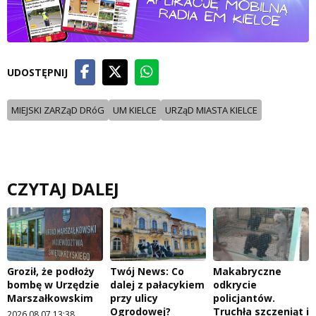
UDOSTĘPNIJ
MIEJSKI ZARZąD DRóG
UM KIELCE
URZąD MIASTA KIELCE
CZYTAJ DALEJ
Groził, że podłoży
Twój News: Co
Makabryczne
bombę w Urzędzie
dalej z pałacykiem
odkrycie
Marszałkowskim
przy ulicy
policjantów.
Ogrodowej?
Truchła szczeniąt i
2026.08.07 13:38