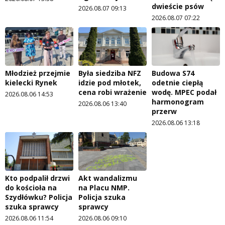
dwieście psów
2026.08.07 09:13
2026.08.07 07:22
Młodzież przejmie
Była siedziba NFZ
Budowa S74
kielecki Rynek
idzie pod młotek,
odetnie ciepłą
cena robi wrażenie
wodę. MPEC podał
2026.08.06 14:53
harmonogram
2026.08.06 13:40
przerw
2026.08.06 13:18
Kto podpalił drzwi
Akt wandalizmu
do kościoła na
na Placu NMP.
Szydłówku? Policja
Policja szuka
szuka sprawcy
sprawcy
2026.08.06 11:54
2026.08.06 09:10