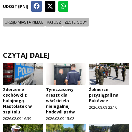
UDOSTĘPNIJ
URZąD MIASTA KIELCE
RATUSZ
ZLOTE GODY
CZYTAJ DALEJ
Zderzenie
Tymczasowy
Żołnierze
osobówki z
areszt dla
przysięgali na
hulajnogą.
właściciela
Bukówce
Nastolatek w
nielegalnej
2026.08.08 22:10
szpitalu
hodowli psów
2026.08.09 16:39
2026.08.09 15:08