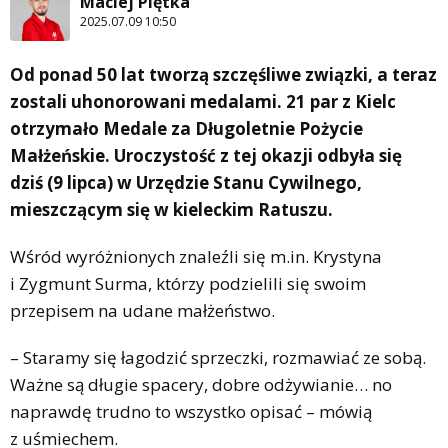
Maciej Piętka
2025.07.09 10:50
Od ponad 50 lat tworzą szczęśliwe związki, a teraz
zostali uhonorowani medalami. 21 par z Kielc
otrzymało Medale za Długoletnie Pożycie
Małżeńskie. Uroczystość z tej okazji odbyła się
dziś (9 lipca) w Urzędzie Stanu Cywilnego,
mieszczącym się w kieleckim Ratuszu.
Wśród wyróżnionych znaleźli się m.in. Krystyna
i Zygmunt Surma, którzy podzielili się swoim
przepisem na udane małżeństwo.
– Staramy się łagodzić sprzeczki, rozmawiać ze sobą.
Ważne są długie spacery, dobre odżywianie… no
naprawdę trudno to wszystko opisać – mówią
z uśmiechem.