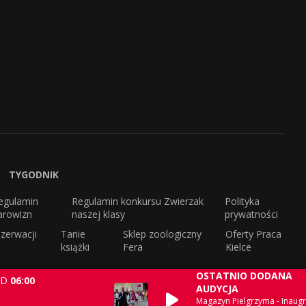
TYGODNIK
egulamin
Regulamin konkursu Zwierzak
Polityka
arowizn
naszej klasy
prywatności
zerwacji
Tanie
Sklep zoologiczny
Oferty Praca
książki
Fera
Kielce
OSTATNIO DODANA
D
06:00
AUDYCJA
Magazyn Pielgrzyma - Inaugr