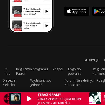
AUDYCJE
O
Regulamin programu
Zespół
Logo do
Regula
nas
Patron
pobrania
konkur
Diecezja
Wydawnictwo
Forum Niezależnych Rozgł
Kielecka
Jedność
Katolickich
TERAZ GRAMY
SERGE GAINSBOURG/JANE BIRKIN -
K
Je T'Aime... Moi Non Plus