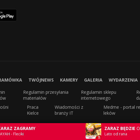
RAMÓWKA
TWÓJNEWS
KAMERY
GALERIA
WYDARZENIA
min
Regulamin przesyłania
Regulamin sklepu
R
sów
materiałów
internetowego
d
ośni
Praca
Wiadomości z
Medme - portal re
Kielce
branży IT
leków
ZARAZ ZAGRAMY
ZARAZ BĘDZIE
O
AYAH - Fleciki
Lato od rana