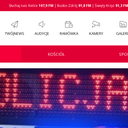
Słuchaj nas: Kielce
107,9 FM
| Busko-Zdrój
91,8 FM
| Święty Krzyż
91,3 F
TWÓJNEWS
AUDYCJE
RAMÓWKA
KAMERY
GALER
KOŚCIÓŁ
SPO