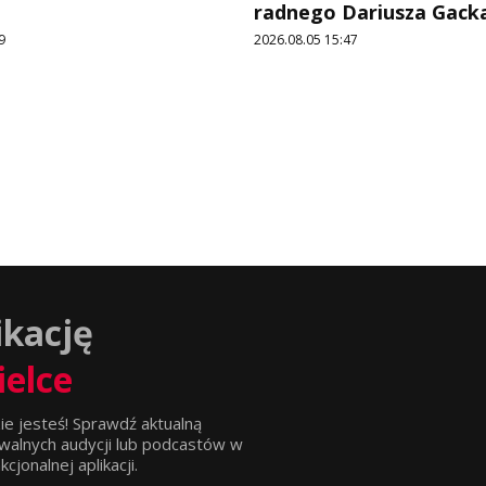
radnego Dariusza Gack
9
2026.08.05 15:47
ikację
ielce
ie jesteś! Sprawdź aktualną
walnych audycji lub podcastów w
jonalnej aplikacji.