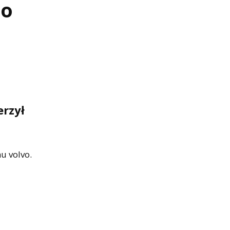
go
erzył
u volvo.