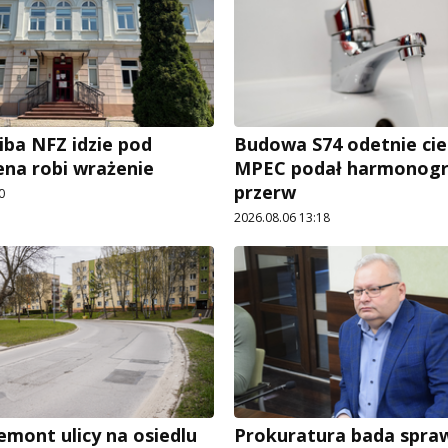
iba NFZ idzie pod
Budowa S74 odetnie cie
ena robi wrażenie
MPEC podał harmonog
przerw
0
2026.08.06 13:18
emont ulicy na osiedlu
Prokuratura bada spra