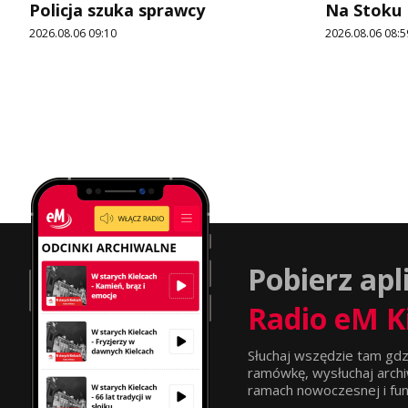
Policja szuka sprawcy
Na Stoku
2026.08.06 09:10
2026.08.06 08:5
Pobierz apl
Radio eM K
Słuchaj wszędzie tam gdz
ramówkę, wysłuchaj archi
ramach nowoczesnej i funkc