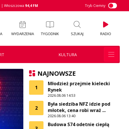
M
| Włoszczowa
94,4 FM
Tryb Ciemny
IA
WYDARZENIA
TYGODNIK
SZUKAJ
RADIO
RT
KULTURA
NAJNOWSZE
Młodzież przejmie kielecki
1
Rynek
2026.08.06 14:53
Była siedziba NFZ idzie pod
2
młotek, cena robi wraż ...
2026.08.06 13:40
Budowa S74 odetnie ciepłą
3