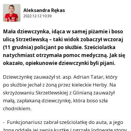
Aleksandra Rękas
2022.12.12 10:39
Mała dziewczynka, idąca w samej piżamie i boso
ulicą Strzetlewską – taki widok zobaczył wczoraj
(11 grudnia) policjant po służbie. Sześciolatka
natychmiast otrzymała pomoc medyczną. Jak się
okazało, opiekunowie dziewczynki byli pijani.
Dziewczynkę zauważył st. asp. Adrian Tatar, który
po służbie jechał z żoną przez kieleckie Herby. Na
skrzyżowaniu Skrzetlewskiej z Glinianą zauważył
małą, zapłakaną dziewczynkę, która boso szła
chodnikiem.
- Funkcjonariusz zabrał sześciolatkę do auta, a jego
żona oddała jej swoją kurtkę i ogrzała lodowate stopy