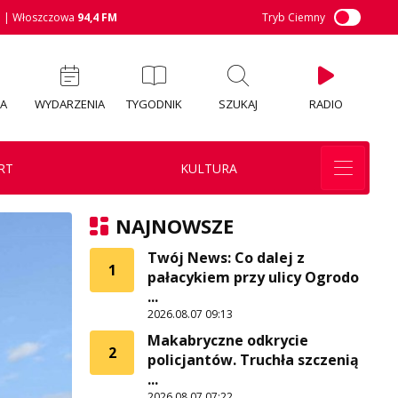
M
| Włoszczowa
94,4 FM
Tryb Ciemny
IA
WYDARZENIA
TYGODNIK
SZUKAJ
RADIO
RT
KULTURA
NAJNOWSZE
Twój News: Co dalej z
1
pałacykiem przy ulicy Ogrodo
...
2026.08.07 09:13
Makabryczne odkrycie
2
policjantów. Truchła szczenią
...
2026.08.07 07:22