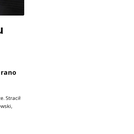
u
 rano
. Stracił
wski,