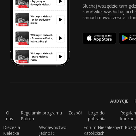
Słuchaj wszędzie tam gdz
ramówkę, wysłuchaj archi
ramach nowoczesnej i funkc
AUDYCJE
O
Regulamin programu
Zespół
Logo do
Regula
nas
Patron
pobrania
konkur
Diecezja
Wydawnictwo
Forum Niezależnych Rozgł
Kielecka
Jedność
Katolickich