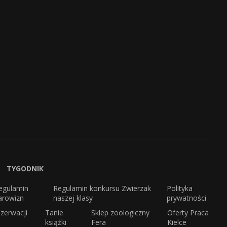
TYGODNIK
egulamin
Regulamin konkursu Zwierzak
Polityka
arowizn
naszej klasy
prywatności
zerwacji
Tanie
Sklep zoologiczny
Oferty Praca
książki
Fera
Kielce