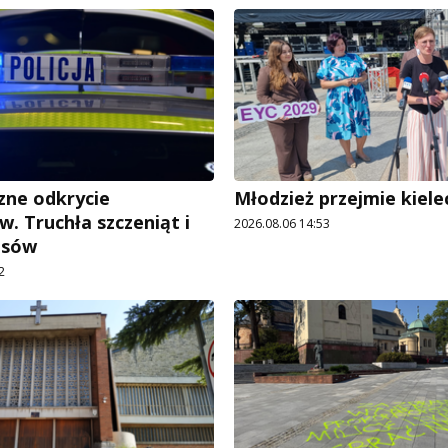
ne odkrycie
Młodzież przejmie kiele
w. Truchła szczeniąt i
2026.08.06 14:53
psów
2