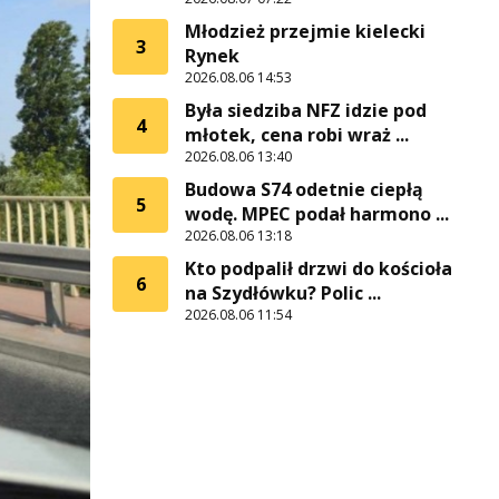
Młodzież przejmie kielecki
3
Rynek
2026.08.06 14:53
Była siedziba NFZ idzie pod
4
młotek, cena robi wraż ...
2026.08.06 13:40
Budowa S74 odetnie ciepłą
5
wodę. MPEC podał harmono ...
2026.08.06 13:18
Kto podpalił drzwi do kościoła
6
na Szydłówku? Polic ...
2026.08.06 11:54