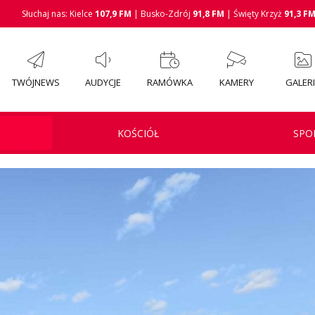
Słuchaj nas: Kielce
107,9 FM
| Busko-Zdrój
91,8 FM
| Święty Krzyż
91,3 F
TWÓJNEWS
AUDYCJE
RAMÓWKA
KAMERY
GALER
KOŚCIÓŁ
SPO