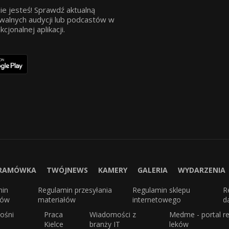
ie jesteś! Sprawdź aktualną
walnych audycji lub podcastów w
jonalnej aplikacji.
RAMÓWKA
TWÓJNEWS
KAMERY
GALERIA
WYDARZENIA
min
Regulamin przesyłania
Regulamin sklepu
R
sów
materiałów
internetowego
d
ośni
Praca
Wiadomości z
Medme - portal re
Kielce
branży IT
leków