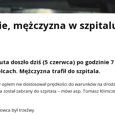
e, mężczyzna w szpital
a doszło dziś (5 czerwca) po godzinie 7
cach. Mężczyzna trafił do szpitala.
cy oplem nie dostosował prędkości do warunków na drodze
 został zabrany do szpitala – mówi asp. Tomasz Klimcze
owca był trzeźwy.