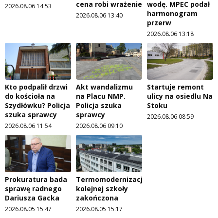
cena robi wrażenie
wodę. MPEC podał
2026.08.06 14:53
harmonogram
2026.08.06 13:40
przerw
2026.08.06 13:18
Kto podpalił drzwi
Akt wandalizmu
Startuje remont
do kościoła na
na Placu NMP.
ulicy na osiedlu Na
Szydłówku? Policja
Policja szuka
Stoku
szuka sprawcy
sprawcy
2026.08.06 08:59
2026.08.06 11:54
2026.08.06 09:10
Prokuratura bada
Termomodernizacja
sprawę radnego
kolejnej szkoły
Dariusza Gacka
zakończona
2026.08.05 15:47
2026.08.05 15:17