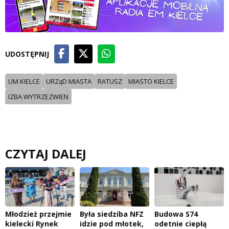
UDOSTĘPNIJ
UM KIELCE
URZąD MIASTA
RATUSZ
MIASTO KIELCE
IZBA WYTRZEZWIEN
CZYTAJ DALEJ
Młodzież przejmie
Była siedziba NFZ
Budowa S74
kielecki Rynek
idzie pod młotek,
odetnie ciepłą