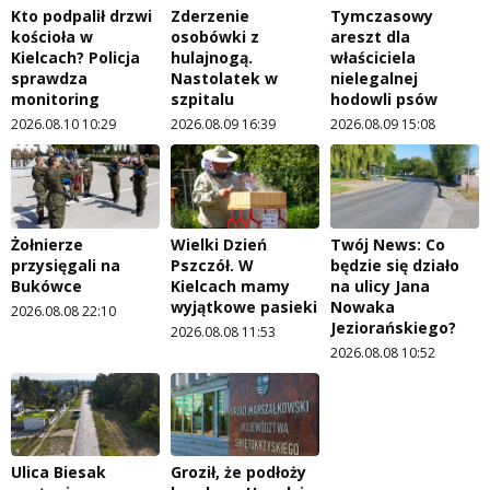
Kto podpalił drzwi
Zderzenie
Tymczasowy
kościoła w
osobówki z
areszt dla
Kielcach? Policja
hulajnogą.
właściciela
sprawdza
Nastolatek w
nielegalnej
monitoring
szpitalu
hodowli psów
2026.08.10 10:29
2026.08.09 16:39
2026.08.09 15:08
Żołnierze
Wielki Dzień
Twój News: Co
przysięgali na
Pszczół. W
będzie się działo
Bukówce
Kielcach mamy
na ulicy Jana
wyjątkowe pasieki
Nowaka
2026.08.08 22:10
Jeziorańskiego?
2026.08.08 11:53
2026.08.08 10:52
Ulica Biesak
Groził, że podłoży