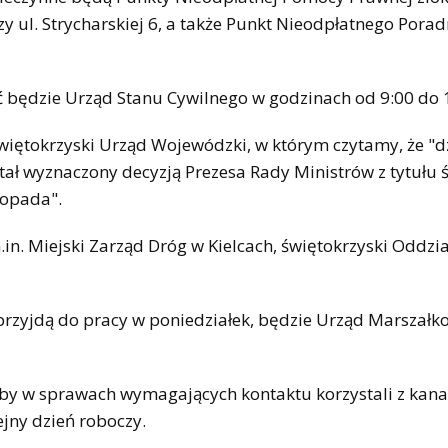
y ul. Strycharskiej 6, a także Punkt Nieodpłatnego Pora
ić będzie Urząd Stanu Cywilnego w godzinach od 9:00 do 
iętokrzyski Urząd Wojewódzki, w którym czytamy, że "d
tał wyznaczony decyzją Prezesa Rady Ministrów z tytułu 
topada".
in. Miejski Zarząd Dróg w Kielcach, świętokrzyski Oddzia
przyjdą do pracy w poniedziałek, będzie Urząd Marszałk
by w sprawach wymagających kontaktu korzystali z kan
ejny dzień roboczy.