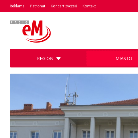
Reklama
Patronat
Koncert życzeń
Kontakt
REGION
MIASTO