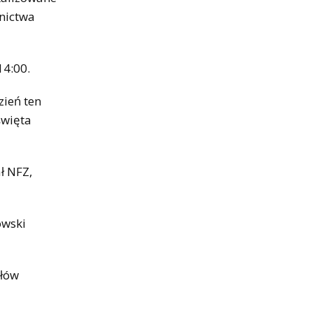
dnictwa
14:00.
zień ten
święta
ł NFZ,
owski
ałów