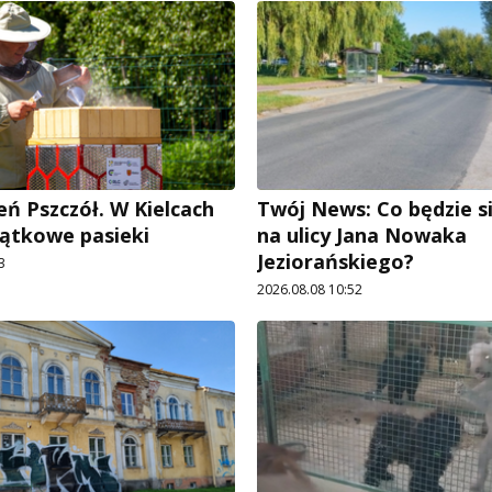
eń Pszczół. W Kielcach
Twój News: Co będzie si
ątkowe pasieki
na ulicy Jana Nowaka
Jeziorańskiego?
3
2026.08.08 10:52