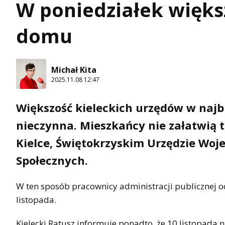
W poniedziałek więks
domu
Michał Kita
2025.11.08 12:47
Większość kieleckich urzędów w najbli
nieczynna. Mieszkańcy nie załatwią 
Kielce, Świętokrzyskim Urzędzie Woj
Społecznych.
W ten sposób pracownicy administracji publicznej o
listopada.
Kielecki Ratusz informuje ponadto, że 10 listopada