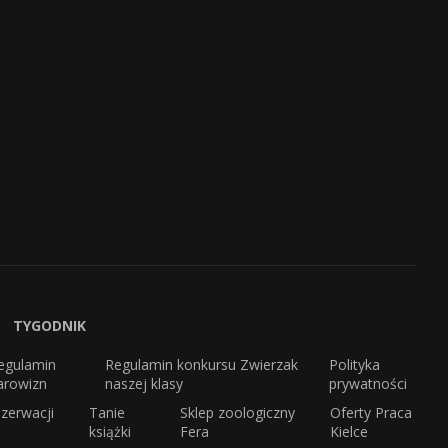
TYGODNIK
egulamin
Regulamin konkursu Zwierzak
Polityka
arowizn
naszej klasy
prywatności
zerwacji
Tanie
Sklep zoologiczny
Oferty Praca
książki
Fera
Kielce