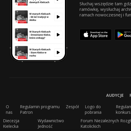
Słuchaj wszędzie tam gdz
ramówkę, wysłuchaj archi
ramach nowoczesnej i funkc
AUDYCJE
O
Regulamin programu
Zespół
Logo do
Regula
nas
Patron
pobrania
konkur
Diecezja
Wydawnictwo
Forum Niezależnych Rozgł
Kielecka
Jedność
Katolickich