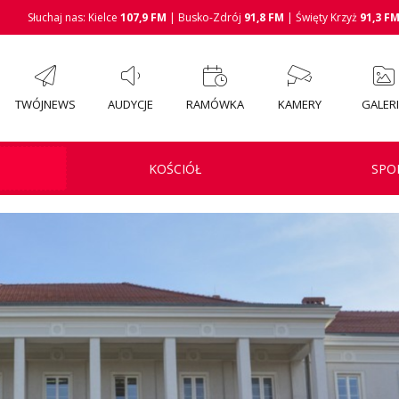
Słuchaj nas: Kielce
107,9 FM
| Busko-Zdrój
91,8 FM
| Święty Krzyż
91,3 F
TWÓJNEWS
AUDYCJE
RAMÓWKA
KAMERY
GALER
KOŚCIÓŁ
SPO