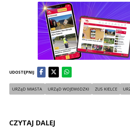
UDOSTĘPNIJ
URZąD MIASTA
URZąD WOJEWóDZKI
ZUS KIELCE
UR
CZYTAJ DALEJ