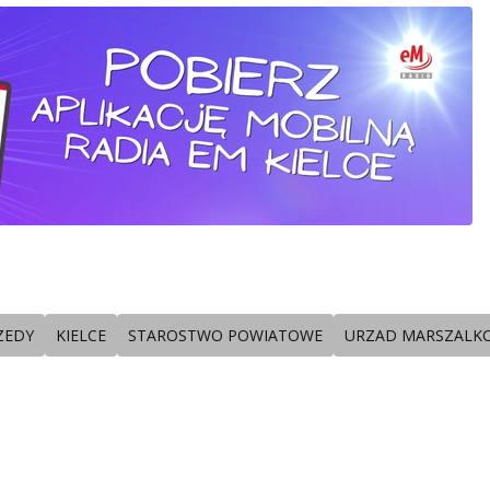
ZEDY
KIELCE
STAROSTWO POWIATOWE
URZAD MARSZALK