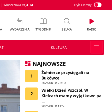
M
| Włoszczowa
94,4 FM
Tryb Ciemny
IA
WYDARZENIA
TYGODNIK
SZUKAJ
RADIO
RT
KULTURA
NAJNOWSZE
Żołnierze przysięgali na
1
Bukówce
2026.08.08 22:10
Wielki Dzień Pszczół. W
2
Kielcach mamy wyjątkowe pa
...
2026.08.08 11:53