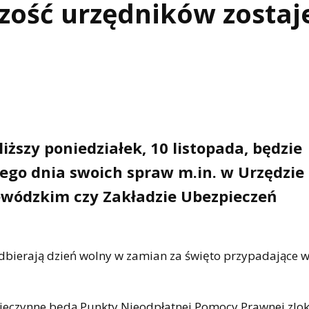
zość urzędników zostaj
ższy poniedziałek, 10 listopada, będzie
tego dnia swoich spraw m.in. w Urzędzie
ewódzkim czy Zakładzie Ubezpieczeń
dbierają dzień wolny w zamian za święto przypadające w
 nieczynne będą Punkty Nieodpłatnej Pomocy Prawnej zlo