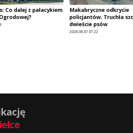
: Co dalej z pałacykiem
Makabryczne odkrycie
y Ogrodowej?
policjantów. Truchła szc
dwieście psów
3
2026.08.07 07:22
ikację
ielce