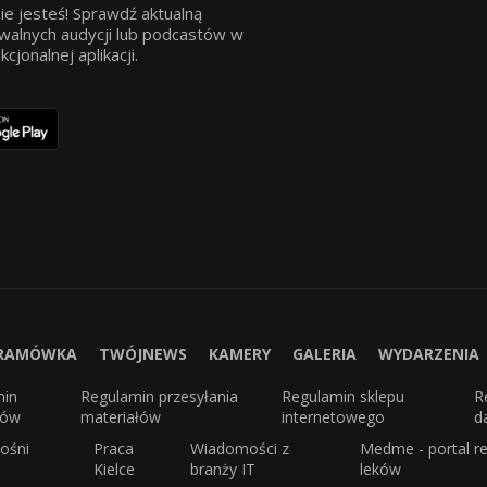
ie jesteś! Sprawdź aktualną
walnych audycji lub podcastów w
jonalnej aplikacji.
RAMÓWKA
TWÓJNEWS
KAMERY
GALERIA
WYDARZENIA
min
Regulamin przesyłania
Regulamin sklepu
R
sów
materiałów
internetowego
d
ośni
Praca
Wiadomości z
Medme - portal re
Kielce
branży IT
leków