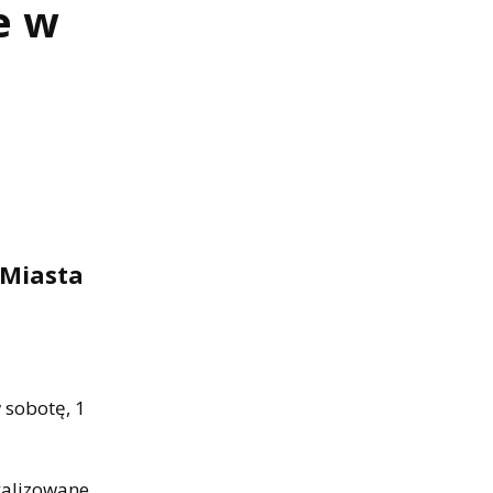
e w
 Miasta
 sobotę, 1
kalizowane