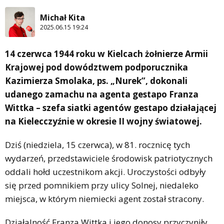
Michał Kita
2025.06.15 19:24
14 czerwca 1944 roku w Kielcach żołnierze Armii
Krajowej pod dowództwem podporucznika
Kazimierza Smolaka, ps. „Nurek”, dokonali
udanego zamachu na agenta gestapo Franza
Wittka – szefa siatki agentów gestapo działającej
na Kielecczyźnie w okresie II wojny światowej.
Dziś (niedziela, 15 czerwca), w 81. rocznicę tych
wydarzeń, przedstawiciele środowisk patriotycznych
oddali hołd uczestnikom akcji. Uroczystości odbyły
się przed pomnikiem przy ulicy Solnej, niedaleko
miejsca, w którym niemiecki agent został stracony.
Działalność Franza Wittka i jego donosy przyczyniły