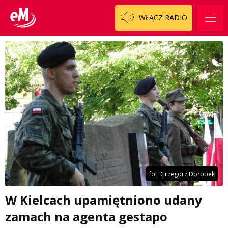
WŁĄCZ RADIO
fot. Grzegorz Dorobek
W Kielcach upamiętniono udany
zamach na agenta gestapo