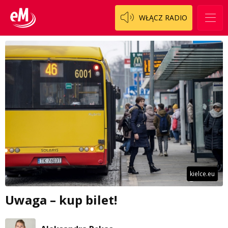
WŁĄCZ RADIO
kielce.eu
Uwaga – kup bilet!