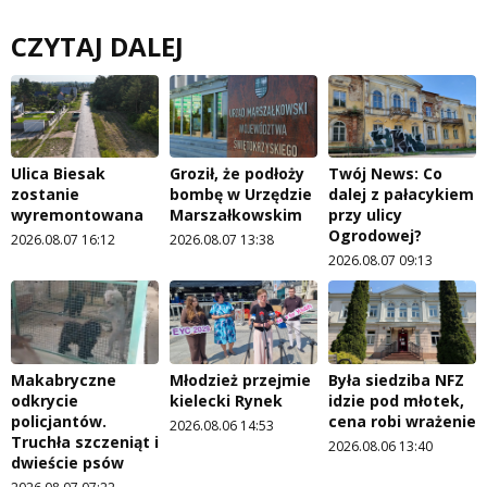
CZYTAJ DALEJ
Ulica Biesak
Groził, że podłoży
Twój News: Co
zostanie
bombę w Urzędzie
dalej z pałacykiem
wyremontowana
Marszałkowskim
przy ulicy
Ogrodowej?
2026.08.07 16:12
2026.08.07 13:38
2026.08.07 09:13
Makabryczne
Młodzież przejmie
Była siedziba NFZ
odkrycie
kielecki Rynek
idzie pod młotek,
policjantów.
cena robi wrażenie
2026.08.06 14:53
Truchła szczeniąt i
2026.08.06 13:40
dwieście psów