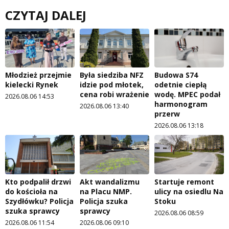
CZYTAJ DALEJ
Młodzież przejmie
Była siedziba NFZ
Budowa S74
kielecki Rynek
idzie pod młotek,
odetnie ciepłą
cena robi wrażenie
wodę. MPEC podał
2026.08.06 14:53
harmonogram
2026.08.06 13:40
przerw
2026.08.06 13:18
Kto podpalił drzwi
Akt wandalizmu
Startuje remont
do kościoła na
na Placu NMP.
ulicy na osiedlu Na
Szydłówku? Policja
Policja szuka
Stoku
szuka sprawcy
sprawcy
2026.08.06 08:59
2026.08.06 11:54
2026.08.06 09:10