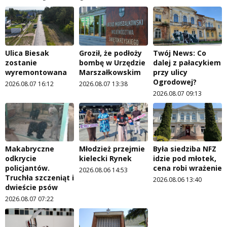
Ulica Biesak
Groził, że podłoży
Twój News: Co
zostanie
bombę w Urzędzie
dalej z pałacykiem
wyremontowana
Marszałkowskim
przy ulicy
Ogrodowej?
2026.08.07 16:12
2026.08.07 13:38
2026.08.07 09:13
Makabryczne
Młodzież przejmie
Była siedziba NFZ
odkrycie
kielecki Rynek
idzie pod młotek,
policjantów.
cena robi wrażenie
2026.08.06 14:53
Truchła szczeniąt i
2026.08.06 13:40
dwieście psów
2026.08.07 07:22