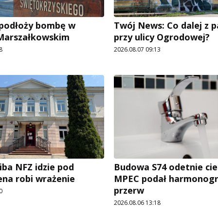
e podłoży bombę w
Twój News: Co dalej z 
 Marszałkowskim
przy ulicy Ogrodowej?
8
2026.08.07 09:13
iba NFZ idzie pod
Budowa S74 odetnie cie
ena robi wrażenie
MPEC podał harmonog
przerw
0
2026.08.06 13:18