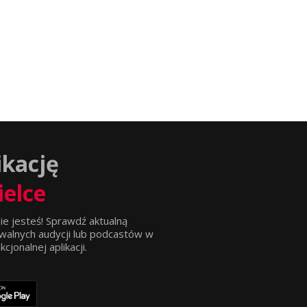
ikację
ielce
ie jesteś! Sprawdź aktualną
walnych audycji lub podcastów w
jonalnej aplikacji.