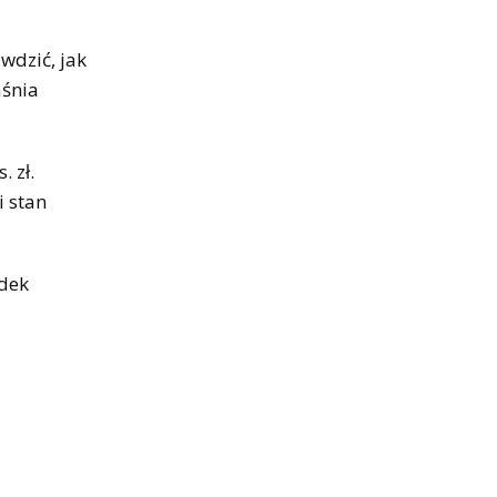
wdzić, jak
aśnia
 zł.
i stan
adek