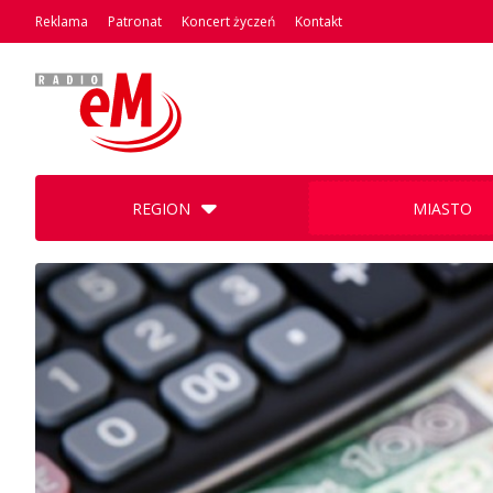
Reklama
Patronat
Koncert życzeń
Kontakt
REGION
MIASTO