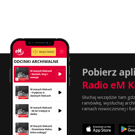
Pobierz apl
Radio eM K
Słuchaj wszędzie tam gdz
ramówkę, wysłuchaj archi
ramach nowoczesnej i funkc