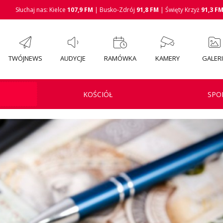
Słuchaj nas: Kielce
107,9 FM
| Busko-Zdrój
91,8 FM
| Święty Krzyż
91,3 F
TWÓJNEWS
AUDYCJE
RAMÓWKA
KAMERY
GALER
KOŚCIÓŁ
SPO