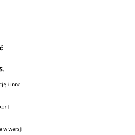
ć
S.
ję i inne
kont
e w wersji