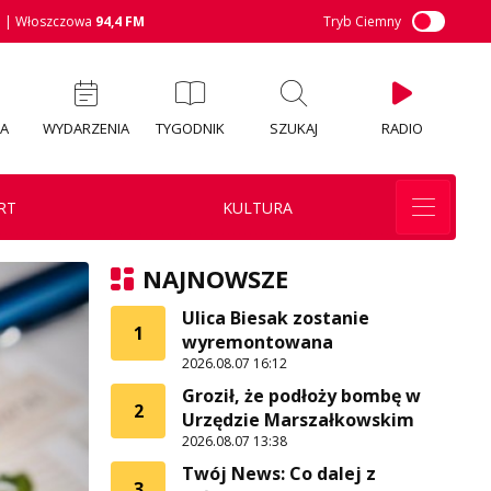
M
| Włoszczowa
94,4 FM
Tryb Ciemny
IA
WYDARZENIA
TYGODNIK
SZUKAJ
RADIO
RT
KULTURA
NAJNOWSZE
Ulica Biesak zostanie
1
wyremontowana
2026.08.07 16:12
Groził, że podłoży bombę w
2
Urzędzie Marszałkowskim
2026.08.07 13:38
Twój News: Co dalej z
3