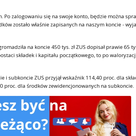
. Po zalogowaniu się na swoje konto, będzie można spra
odków zostało właśnie zapisanych na naszym koncie - wyj
romadziła na koncie 450 tys. zł ZUS dopisał prawie 65 tys.
postaci składek i kapitału początkowego, to po waloryzacj
e i subkoncie ZUS przyjął wskaźnik 114,40 proc. dla skł
0 proc. dla środków zewidencjonowanych na subkoncie.