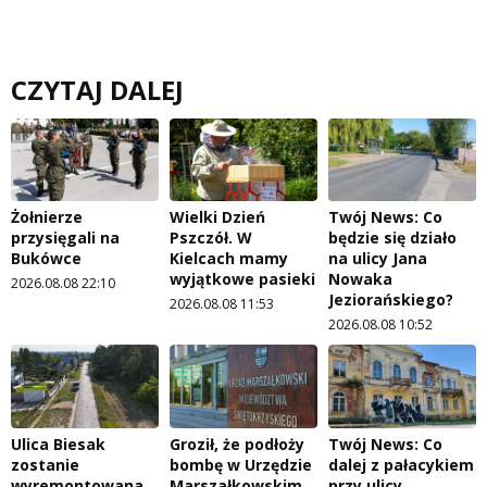
CZYTAJ DALEJ
Żołnierze
Wielki Dzień
Twój News: Co
przysięgali na
Pszczół. W
będzie się działo
Bukówce
Kielcach mamy
na ulicy Jana
wyjątkowe pasieki
Nowaka
2026.08.08 22:10
Jeziorańskiego?
2026.08.08 11:53
2026.08.08 10:52
Ulica Biesak
Groził, że podłoży
Twój News: Co
zostanie
bombę w Urzędzie
dalej z pałacykiem
wyremontowana
Marszałkowskim
przy ulicy