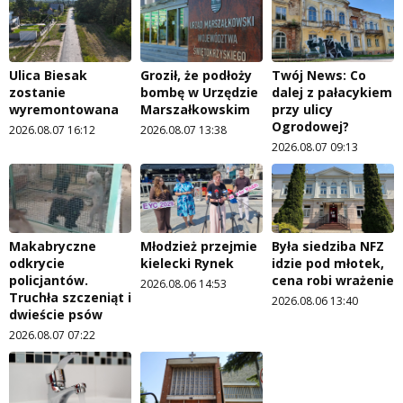
Ulica Biesak
Groził, że podłoży
Twój News: Co
zostanie
bombę w Urzędzie
dalej z pałacykiem
wyremontowana
Marszałkowskim
przy ulicy
Ogrodowej?
2026.08.07 16:12
2026.08.07 13:38
2026.08.07 09:13
Makabryczne
Młodzież przejmie
Była siedziba NFZ
odkrycie
kielecki Rynek
idzie pod młotek,
policjantów.
cena robi wrażenie
2026.08.06 14:53
Truchła szczeniąt i
2026.08.06 13:40
dwieście psów
2026.08.07 07:22