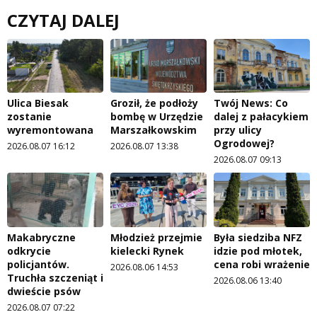
CZYTAJ DALEJ
Ulica Biesak
Groził, że podłoży
Twój News: Co
zostanie
bombę w Urzędzie
dalej z pałacykiem
wyremontowana
Marszałkowskim
przy ulicy
Ogrodowej?
2026.08.07 16:12
2026.08.07 13:38
2026.08.07 09:13
Makabryczne
Młodzież przejmie
Była siedziba NFZ
odkrycie
kielecki Rynek
idzie pod młotek,
policjantów.
cena robi wrażenie
2026.08.06 14:53
Truchła szczeniąt i
2026.08.06 13:40
dwieście psów
2026.08.07 07:22