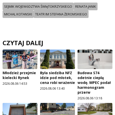
SEJMIK WOJEWóDZTWA ŚWIęTOKRZYSKIEGO
RENATA JANIK
MICHAL KOTANSKI
TEATR IM STEFANA ŻEROMSKIEGO
CZYTAJ DALEJ
Młodzież przejmie
Była siedziba NFZ
Budowa S74
kielecki Rynek
idzie pod młotek,
odetnie ciepłą
cena robi wrażenie
wodę. MPEC podał
2026.08.06 14:53
harmonogram
2026.08.06 13:40
przerw
2026.08.06 13:18