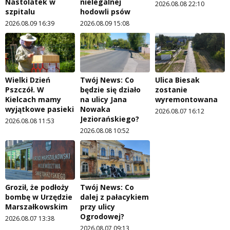
Nastolatek w
nielegalnej
2026.08.08 22:10
szpitalu
hodowli psów
2026.08.09 16:39
2026.08.09 15:08
Wielki Dzień
Twój News: Co
Ulica Biesak
Pszczół. W
będzie się działo
zostanie
Kielcach mamy
na ulicy Jana
wyremontowana
wyjątkowe pasieki
Nowaka
2026.08.07 16:12
Jeziorańskiego?
2026.08.08 11:53
2026.08.08 10:52
Groził, że podłoży
Twój News: Co
bombę w Urzędzie
dalej z pałacykiem
Marszałkowskim
przy ulicy
Ogrodowej?
2026.08.07 13:38
2026.08.07 09:13