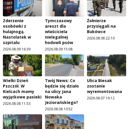
Zderzenie
Tymczasowy
Żołnierze
osobówki z
areszt dla
przysięgali na
hulajnogą.
właściciela
Bukówce
Nastolatek w
nielegalnej
2026.08.08 22:10
szpitalu
hodowli psów
2026.08.09 16:39
2026.08.09 15:08
Wielki Dzień
Twój News: Co
Ulica Biesak
Pszczół. W
będzie się działo
zostanie
Kielcach mamy
na ulicy Jana
wyremontowana
wyjątkowe pasieki
Nowaka
2026.08.07 16:12
Jeziorańskiego?
2026.08.08 11:53
2026.08.08 10:52