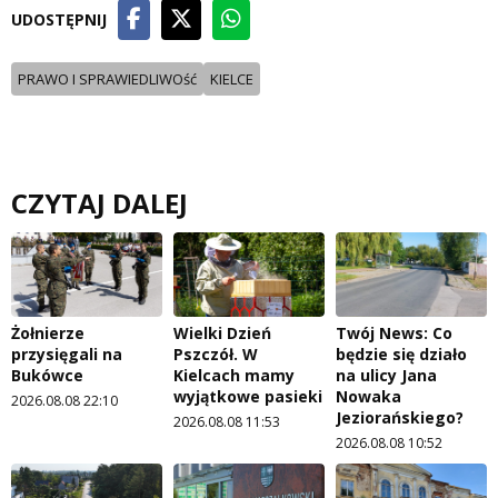
UDOSTĘPNIJ
PRAWO I SPRAWIEDLIWOść
KIELCE
CZYTAJ DALEJ
Żołnierze
Wielki Dzień
Twój News: Co
przysięgali na
Pszczół. W
będzie się działo
Bukówce
Kielcach mamy
na ulicy Jana
wyjątkowe pasieki
Nowaka
2026.08.08 22:10
Jeziorańskiego?
2026.08.08 11:53
2026.08.08 10:52