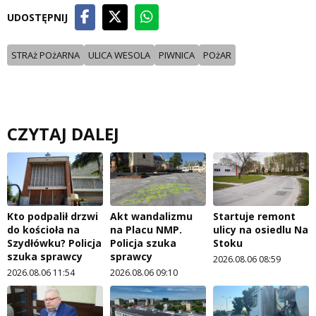
UDOSTĘPNIJ
STRAż POżARNA
ULICA WESOLA
PIWNICA
POżAR
CZYTAJ DALEJ
Kto podpalił drzwi
Akt wandalizmu
Startuje remont
do kościoła na
na Placu NMP.
ulicy na osiedlu Na
Szydłówku? Policja
Policja szuka
Stoku
szuka sprawcy
sprawcy
2026.08.06 08:59
2026.08.06 11:54
2026.08.06 09:10