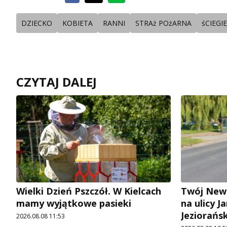
DZIECKO
KOBIETA
RANNI
STRAż POżARNA
śCIEG
CZYTAJ DALEJ
Wielki Dzień Pszczół. W Kielcach
Twój News
mamy wyjątkowe pasieki
na ulicy 
Jeziorańs
2026.08.08 11:53