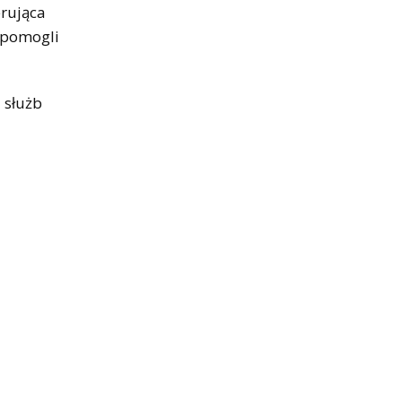
erująca
, pomogli
 służb