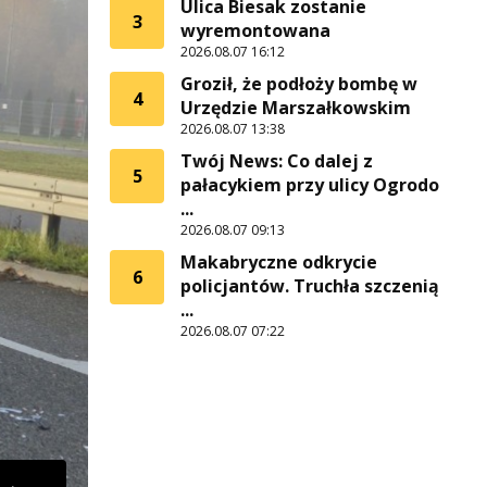
Ulica Biesak zostanie
3
wyremontowana
2026.08.07 16:12
Groził, że podłoży bombę w
4
Urzędzie Marszałkowskim
2026.08.07 13:38
Twój News: Co dalej z
5
pałacykiem przy ulicy Ogrodo
...
2026.08.07 09:13
Makabryczne odkrycie
6
policjantów. Truchła szczenią
...
2026.08.07 07:22