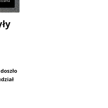
 pożarna
yły
 doszło
udział