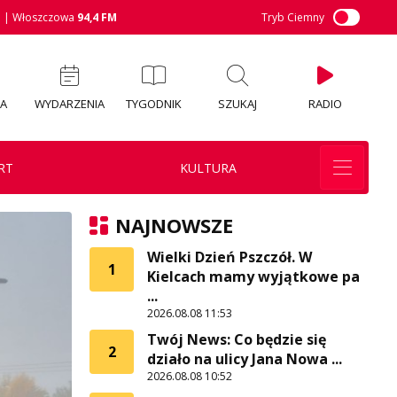
M
| Włoszczowa
94,4 FM
Tryb Ciemny
IA
WYDARZENIA
TYGODNIK
SZUKAJ
RADIO
RT
KULTURA
NAJNOWSZE
Wielki Dzień Pszczół. W
1
Kielcach mamy wyjątkowe pa
...
2026.08.08 11:53
Twój News: Co będzie się
2
działo na ulicy Jana Nowa ...
2026.08.08 10:52