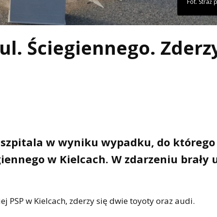
Fot. Straż
l. Ściegiennego. Zderz
o szpitala w wyniku wypadku, do którego
egiennego w Kielcach. W zdarzeniu brały 
j PSP w Kielcach, zderzy się dwie toyoty oraz audi.