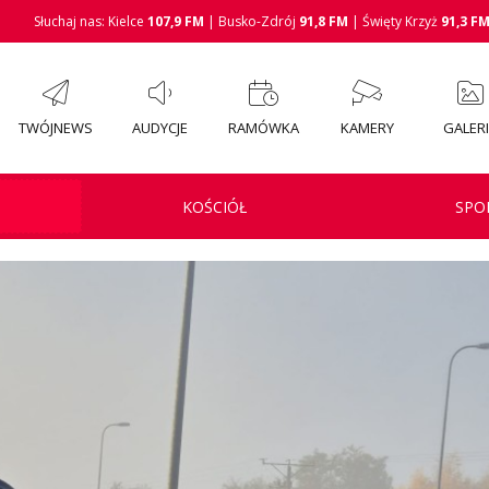
Słuchaj nas: Kielce
107,9 FM
| Busko-Zdrój
91,8 FM
| Święty Krzyż
91,3 F
TWÓJNEWS
AUDYCJE
RAMÓWKA
KAMERY
GALER
KOŚCIÓŁ
SPO