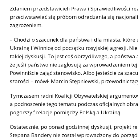
Zdaniem przedstawicieli Prawa i Sprawiedliwości re
przeciwstawiać się próbom odradzania się nacjonaliz
zagrożeniem.
– Chodzi o szacunek dla państwa i dla miasta, które
Ukrainę i Winnicę od początku rosyjskiej agresji. Ni
takiej dyskusji. To jest coś obrzydliwego, a państwa 
że jeśli państwo nie zagłosują za wprowadzeniem tej r
Powinniście zająć stanowisko. Albo jesteście za sza
szarości – mówił Marcin Stępniewski, przewodnicząc
Tymczasem radni Koalicji Obywatelskiej argumentowa
a podnoszenie tego tematu podczas oficjalnych obrad
pogorszyć relacje pomiędzy Polską a Ukrainą.
Ostatecznie, po ponad godzinnej dyskusji, projekt r
Stepana Bandery nie został wprowadzony do porządk