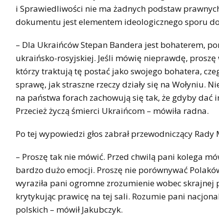
i Sprawiedliwości nie ma żadnych podstaw prawnych
dokumentu jest elementem ideologicznego sporu d
– Dla Ukraińców Stepan Bandera jest bohaterem, pon
ukraińsko-rosyjskiej. Jeśli mówię nieprawdę, proszę
którzy traktują tę postać jako swojego bohatera, cz
sprawę, jak straszne rzeczy działy się na Wołyniu. 
na państwa forach zachowują się tak, że gdyby dać i
Przecież życzą śmierci Ukraińcom – mówiła radna.
Po tej wypowiedzi głos zabrał przewodniczący Rady 
– Proszę tak nie mówić. Przed chwilą pani kolega mów
bardzo dużo emocji. Proszę nie porównywać Polaków 
wyraziła pani ogromne zrozumienie wobec skrajnej p
krytykując prawicę na tej sali. Rozumie pani nacjon
polskich – mówił Jakubczyk.