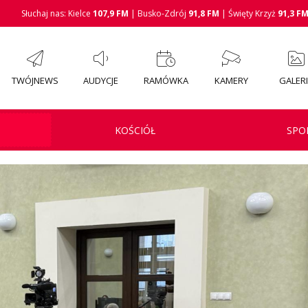
Słuchaj nas: Kielce
107,9 FM
| Busko-Zdrój
91,8 FM
| Święty Krzyż
91,3 F
TWÓJNEWS
AUDYCJE
RAMÓWKA
KAMERY
GALER
KOŚCIÓŁ
SPO