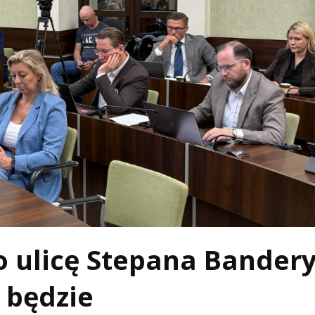
o ulicę Stepana Bander
e będzie