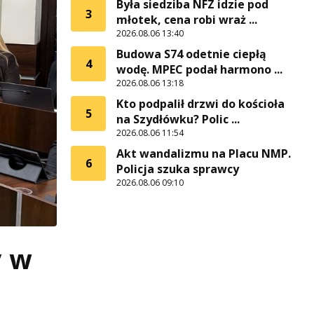
Była siedziba NFZ idzie pod
3
młotek, cena robi wraż ...
2026.08.06 13:40
Budowa S74 odetnie ciepłą
4
wodę. MPEC podał harmono ...
2026.08.06 13:18
Kto podpalił drzwi do kościoła
5
na Szydłówku? Polic ...
2026.08.06 11:54
Akt wandalizmu na Placu NMP.
6
Policja szuka sprawcy
2026.08.06 09:10
y w