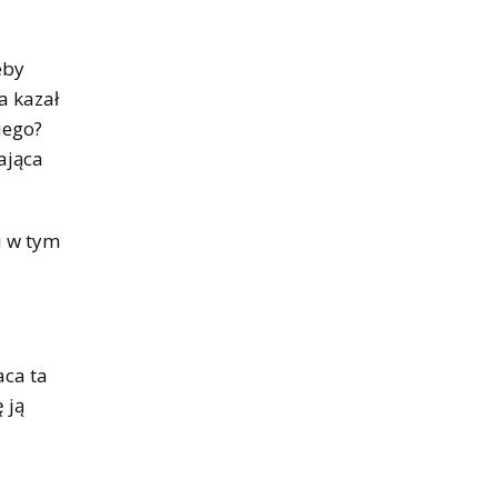
eby
a kazał
iego?
ająca
u w tym
aca ta
 ją