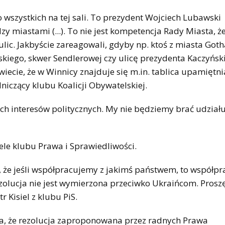
ło wszystkich na tej sali. To prezydent Wojciech Lubawski
miastami (...). To nie jest kompetencja Rady Miasta, ż
c. Jakbyście zareagowali, gdyby np. ktoś z miasta Goth
dskiego, skwer Sendlerowej czy ulicę prezydenta Kaczyńsk
iecie, że w Winnicy znajduje się m.in. tablica upamiętni
niczący klubu Koalicji Obywatelskiej.
ych interesów politycznych. My nie będziemy brać udział
ele klubu Prawa i Sprawiedliwości.
że jeśli współpracujemy z jakimś państwem, to współpr
zolucja nie jest wymierzona przeciwko Ukraińcom. Proszę
 Kisiel z klubu PiS.
ła, że rezolucja zaproponowana przez radnych Prawa