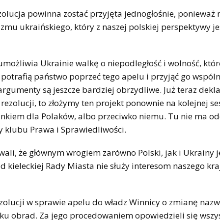
zolucja powinna zostać przyjęta jednogłośnie, ponieważ 
mu ukraińskiego, który z naszej polskiej perspektywy je
 umożliwia Ukrainie walkę o niepodległość i wolność, któ
e potrafią państwo poprzeć tego apelu i przyjąć go wspóln
argumenty są jeszcze bardziej obrzydliwe. Już teraz dekla
ezolucji, to złożymy ten projekt ponownie na kolejnej ses
cunkiem dla Polaków, albo przeciwko niemu. Tu nie ma od
y klubu Prawa i Sprawiedliwości.
li, że głównym wrogiem zarówno Polski, jak i Ukrainy je
 kieleckiej Rady Miasta nie służy interesom naszego kra
ezolucji w sprawie apelu do władz Winnicy o zmianę nazw
u obrad. Za jego procedowaniem opowiedzieli się wszy