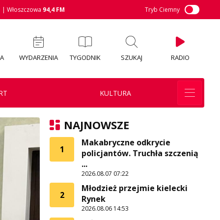
M
| Włoszczowa
94,4 FM
Tryb Ciemny
IA
WYDARZENIA
TYGODNIK
SZUKAJ
RADIO
RT
KULTURA
NAJNOWSZE
Makabryczne odkrycie
1
policjantów. Truchła szczenią
...
2026.08.07 07:22
Młodzież przejmie kielecki
2
Rynek
2026.08.06 14:53