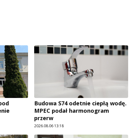
 pod
Budowa S74 odetnie ciepłą wodę.
enie
MPEC podał harmonogram
przerw
2026.08.06 13:18