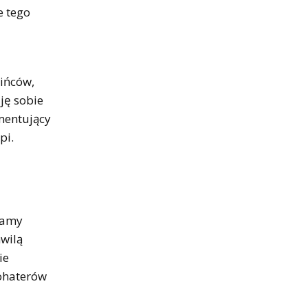
e tego
i
aińców,
ję sobie
omentujący
pi.
 Mamy
hwilą
ie
bohaterów