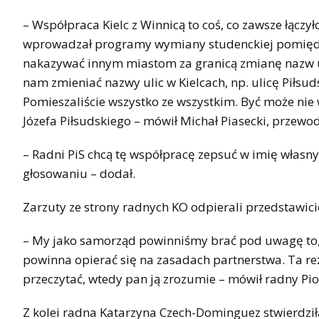
– Współpraca Kielc z Winnicą to coś, co zawsze łączy
wprowadzał programy wymiany studenckiej pomiędzy 
nakazywać innym miastom za granicą zmianę nazw uli
nam zmieniać nazwy ulic w Kielcach, np. ulicę Piłsu
Pomieszaliście wszystko ze wszystkim. Być może nie w
Józefa Piłsudskiego – mówił Michał Piasecki, przewod
– Radni PiS chcą tę współpracę zepsuć w imię własn
głosowaniu – dodał.
Zarzuty ze strony radnych KO odpierali przedstawici
– My jako samorząd powinniśmy brać pod uwagę to, 
powinna opierać się na zasadach partnerstwa. Ta re
przeczytać, wtedy pan ją zrozumie – mówił radny Piotr
Z kolei radna Katarzyna Czech-Dominguez stwierdzi