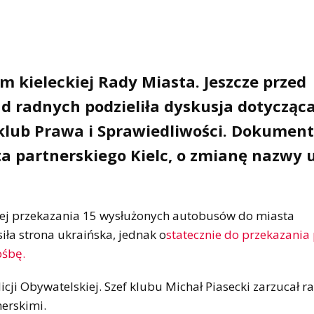
 kieleckiej Rady Miasta. Jeszcze przed
ad radnych podzieliła dyskusja dotycząc
 klub Prawa i Sprawiedliwości. Dokument
a partnerskiego Kielc, o zmianę nazwy u
ącej przekazania 15 wysłużonych autobusów do miasta
iła strona ukraińska, jednak o
statecznie do przekazani
ośbę.
alicji Obywatelskiej. Szef klubu Michał Piasecki zarzucał 
erskimi.