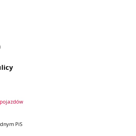
a
licy
a pojazdów
radnym PiS