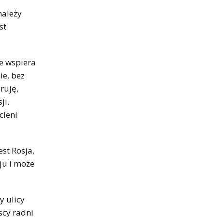
należy
st
re wspiera
ie, bez
ruję,
ji.
cieni
st Rosja,
ju i może
y ulicy
scy radni