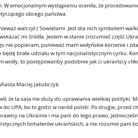
. W emocjonalnym wystąpieniu oceniła, że procedowani
otyczącego obcego państwa.
ieważ walczył z Sowietami. Jest dla nich symbolem walk
 wskazać mi źródła. Jestem w stanie zrozumieć część Ukr
ego nie popieram, ponieważ mam wołyńskie korzenie i zda
Nie będę brała udziału w tym nacjonalistycznym cyrku. K
m widły, to postępowaliby podobnie jak ci ukraińscy chło
Miasta Maciej Jakubczyk.
ił, że ta sala nie służy do uprawiania wielkiej polityki.
do UPA, bo to godzi w naród polski. Po drugie, przed c
rawicy na Ukrainie i ma pani do tego prawo, jednocześn
alistycznych bohaterów ukraińskich, a nie rozumie pani 