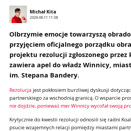
Michał Kita
2026.06.11 11:38
Olbrzymie emocje towarzyszą obradom
przyjęciem oficjalnego porządku obr
projektu rezolucji zgłoszonego przez
zawiera apel do władz Winnicy, miast
im. Stepana Bandery.
Rezolucja
jest pokłosiem burzliwej dyskusji dotycz
partnerskiego za wschodnią granicą. O wsparcie pros
nie dojdzie, ponieważ mer Winnicy wycofał swoją pr
Krytycznie do kwestii rezolucji odnosili się radni Ko
psucie wzajemnych relacji pomiędzy miastami partn