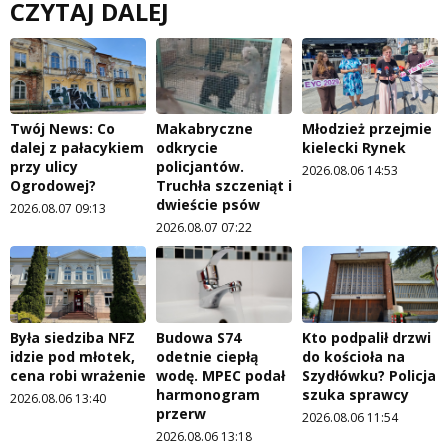
CZYTAJ DALEJ
Twój News: Co
Makabryczne
Młodzież przejmie
dalej z pałacykiem
odkrycie
kielecki Rynek
przy ulicy
policjantów.
2026.08.06 14:53
Ogrodowej?
Truchła szczeniąt i
dwieście psów
2026.08.07 09:13
2026.08.07 07:22
Była siedziba NFZ
Budowa S74
Kto podpalił drzwi
idzie pod młotek,
odetnie ciepłą
do kościoła na
cena robi wrażenie
wodę. MPEC podał
Szydłówku? Policja
harmonogram
szuka sprawcy
2026.08.06 13:40
przerw
2026.08.06 11:54
2026.08.06 13:18