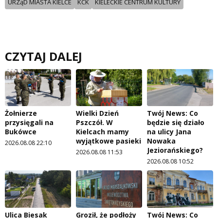
URZąD MIASTA KIELCE
KCK
KIELECKIE CENTRUM KULTURY
CZYTAJ DALEJ
Żołnierze
Wielki Dzień
Twój News: Co
przysięgali na
Pszczół. W
będzie się działo
Bukówce
Kielcach mamy
na ulicy Jana
wyjątkowe pasieki
Nowaka
2026.08.08 22:10
Jeziorańskiego?
2026.08.08 11:53
2026.08.08 10:52
Ulica Biesak
Groził, że podłoży
Twój News: Co