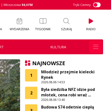
M
| Włoszczowa
94,4 FM
Tryb Ciemny
IA
WYDARZENIA
TYGODNIK
SZUKAJ
RADIO
RT
KULTURA
NAJNOWSZE
Młodzież przejmie kielecki
1
Rynek
2026.08.06 14:53
Była siedziba NFZ idzie pod
2
młotek, cena robi wraż ...
2026.08.06 13:40
Budowa S74 odetnie ciepłą
3