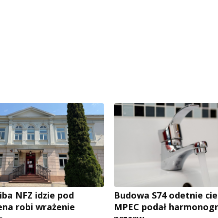
iba NFZ idzie pod
Budowa S74 odetnie cie
ena robi wrażenie
MPEC podał harmonog