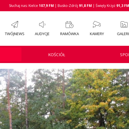
Słuchaj nas: Kielce
107,9 FM
| Busko-Zdrój
91,8 FM
| Święty Krzyż
91,3 F
TWÓJNEWS
AUDYCJE
RAMÓWKA
KAMERY
GALER
KOŚCIÓŁ
SPO