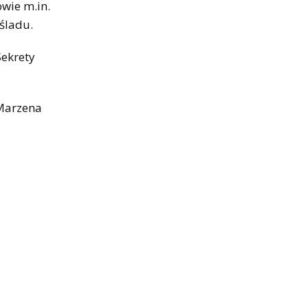
owie m.in.
śladu.
Sekrety
 Marzena