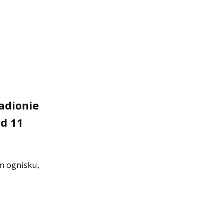
adionie
od 11
m ognisku,