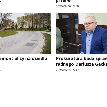
przerw
0
2026.08.06 13:18
emont ulicy na osiedlu
Prokuratura bada spra
radnego Dariusza Gack
9
2026.08.05 15:47