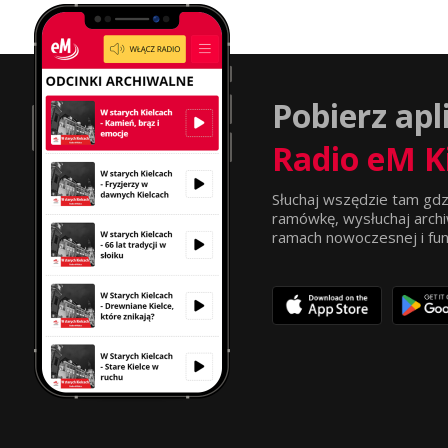
Pobierz apl
Radio eM K
Słuchaj wszędzie tam gdz
ramówkę, wysłuchaj archi
ramach nowoczesnej i funkc