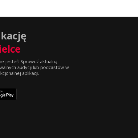
ikację
ielce
ie jesteś! Sprawdź aktualną
walnych audycji lub podcastów w
jonalnej aplikacji.