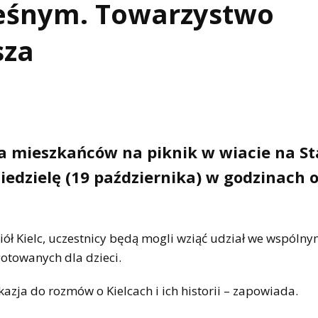
Leśnym. Towarzystwo
sza
za mieszkańców na piknik w wiacie na St
edzielę (19 października) w godzinach 
ół Kielc, uczestnicy będą mogli wziąć udział we wspólny
gotowanych dla dzieci.
kazja do rozmów o Kielcach i ich historii – zapowiada.