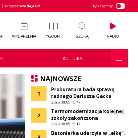
M
| Włoszczowa
94,4 FM
Tryb Ciemny
IA
WYDARZENIA
TYGODNIK
SZUKAJ
RADIO
RT
KULTURA
NAJNOWSZE
Prokuratura bada sprawę
1
radnego Dariusza Gacka
2026.08.05 15:47
Termomodernizacja kolejnej
2
szkoły zakończona
2026.08.05 15:17
Betoniarka uderzyła w „elkę”.
3