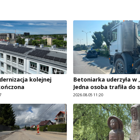
rnizacja kolejnej
Betoniarka uderzyła w „
kończona
Jedna osoba trafiła do s
7
2026.08.05 11:20