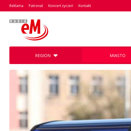
Reklama
Patronat
Koncert życzeń
Kontakt
REGION
MIASTO