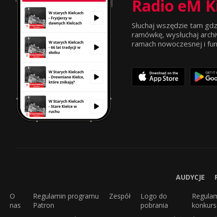
Radio eM K
Słuchaj wszędzie tam gdz
ramówkę, wysłuchaj archi
ramach nowoczesnej i funkc
AUDYCJE
O
Regulamin programu
Zespół
Logo do
Regula
nas
Patron
pobrania
konkur