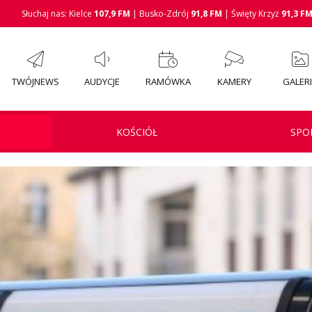
Słuchaj nas: Kielce
107,9 FM
| Busko-Zdrój
91,8 FM
| Święty Krzyż
91,3 F
TWÓJNEWS
AUDYCJE
RAMÓWKA
KAMERY
GALER
KOŚCIÓŁ
SPO