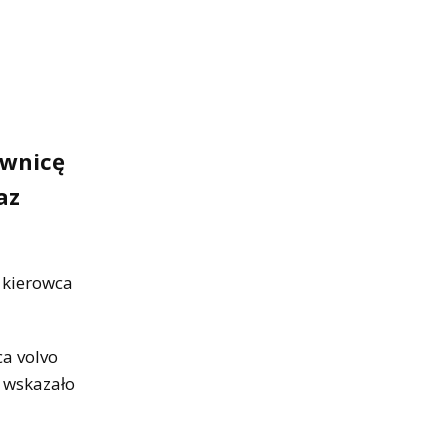
ownicę
az
 kierowca
ca volvo
 wskazało