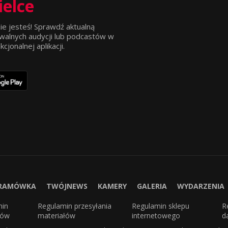
ielce
ie jesteś! Sprawdź aktualną
walnych audycji lub podcastów w
jonalnej aplikacji.
RAMÓWKA
TWÓJNEWS
KAMERY
GALERIA
WYDARZENIA
min
Regulamin przesyłania
Regulamin sklepu
R
sów
materiałów
internetowego
d