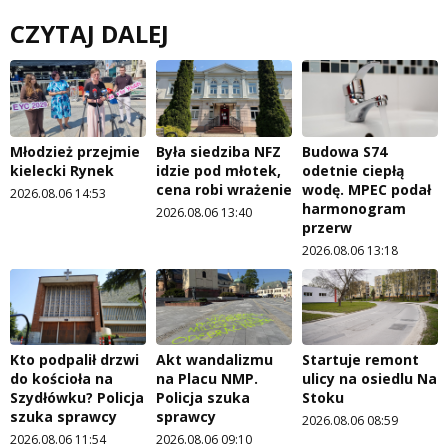
CZYTAJ DALEJ
Młodzież przejmie
Była siedziba NFZ
Budowa S74
kielecki Rynek
idzie pod młotek,
odetnie ciepłą
cena robi wrażenie
wodę. MPEC podał
2026.08.06 14:53
harmonogram
2026.08.06 13:40
przerw
2026.08.06 13:18
Kto podpalił drzwi
Akt wandalizmu
Startuje remont
do kościoła na
na Placu NMP.
ulicy na osiedlu Na
Szydłówku? Policja
Policja szuka
Stoku
szuka sprawcy
sprawcy
2026.08.06 08:59
2026.08.06 11:54
2026.08.06 09:10