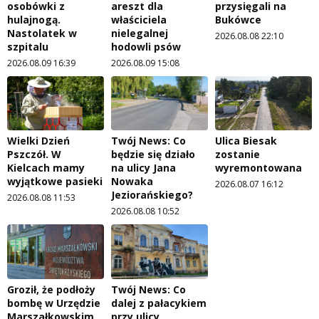
osobówki z
areszt dla
przysięgali na
hulajnogą.
właściciela
Bukówce
Nastolatek w
nielegalnej
2026.08.08 22:10
szpitalu
hodowli psów
2026.08.09 16:39
2026.08.09 15:08
Wielki Dzień
Twój News: Co
Ulica Biesak
Pszczół. W
będzie się działo
zostanie
Kielcach mamy
na ulicy Jana
wyremontowana
wyjątkowe pasieki
Nowaka
2026.08.07 16:12
Jeziorańskiego?
2026.08.08 11:53
2026.08.08 10:52
Groził, że podłoży
Twój News: Co
bombę w Urzędzie
dalej z pałacykiem
Marszałkowskim
przy ulicy