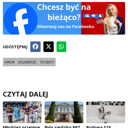
UDOSTĘPNIJ
KREW
żOLNIERZE
10 SBOT
CZYTAJ DALEJ
Młodzież przejmie
Była siedziba NFZ
Budowa S74