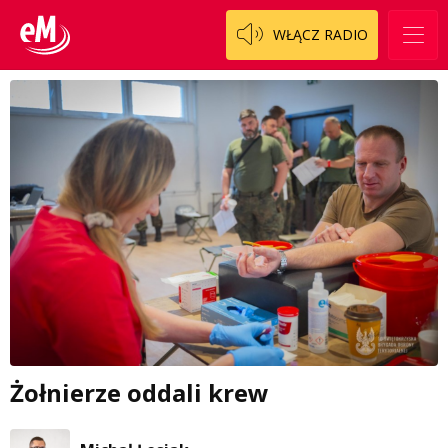
WŁĄCZ RADIO
Żołnierze oddali krew