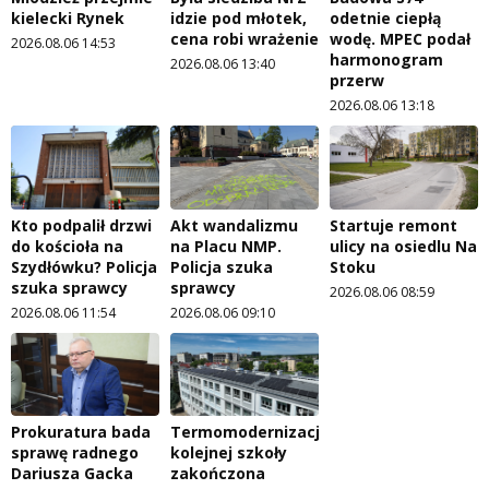
kielecki Rynek
idzie pod młotek,
odetnie ciepłą
cena robi wrażenie
wodę. MPEC podał
2026.08.06 14:53
harmonogram
2026.08.06 13:40
przerw
2026.08.06 13:18
Kto podpalił drzwi
Akt wandalizmu
Startuje remont
do kościoła na
na Placu NMP.
ulicy na osiedlu Na
Szydłówku? Policja
Policja szuka
Stoku
szuka sprawcy
sprawcy
2026.08.06 08:59
2026.08.06 11:54
2026.08.06 09:10
Prokuratura bada
Termomodernizacja
sprawę radnego
kolejnej szkoły
Dariusza Gacka
zakończona