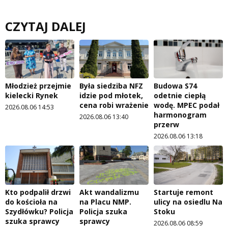
CZYTAJ DALEJ
Młodzież przejmie
Była siedziba NFZ
Budowa S74
kielecki Rynek
idzie pod młotek,
odetnie ciepłą
cena robi wrażenie
wodę. MPEC podał
2026.08.06 14:53
harmonogram
2026.08.06 13:40
przerw
2026.08.06 13:18
Kto podpalił drzwi
Akt wandalizmu
Startuje remont
do kościoła na
na Placu NMP.
ulicy na osiedlu Na
Szydłówku? Policja
Policja szuka
Stoku
szuka sprawcy
sprawcy
2026.08.06 08:59