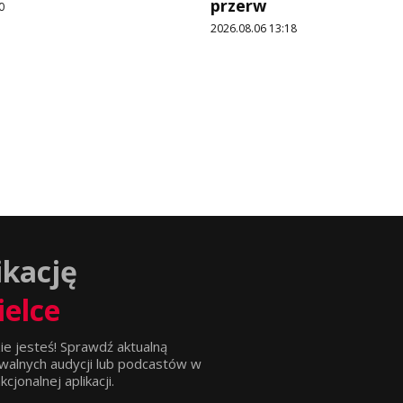
przerw
0
2026.08.06 13:18
ikację
ielce
ie jesteś! Sprawdź aktualną
walnych audycji lub podcastów w
jonalnej aplikacji.