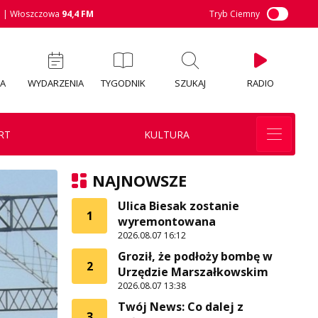
M
| Włoszczowa
94,4 FM
Tryb Ciemny
IA
WYDARZENIA
TYGODNIK
SZUKAJ
RADIO
RT
KULTURA
NAJNOWSZE
Ulica Biesak zostanie
1
wyremontowana
2026.08.07 16:12
Groził, że podłoży bombę w
2
Urzędzie Marszałkowskim
2026.08.07 13:38
Twój News: Co dalej z
3