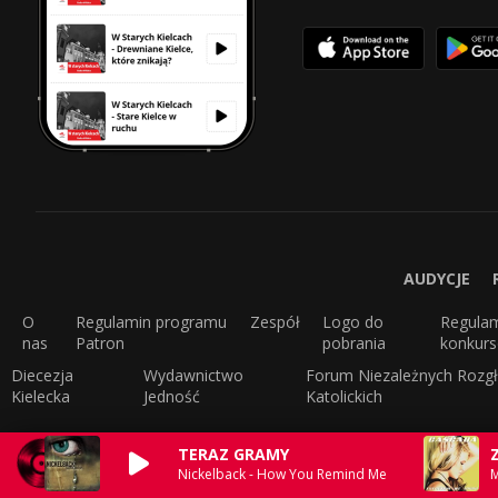
AUDYCJE
O
Regulamin programu
Zespół
Logo do
Regula
nas
Patron
pobrania
konkur
Diecezja
Wydawnictwo
Forum Niezależnych Rozgł
Kielecka
Jedność
Katolickich
TERAZ GRAMY
Nickelback - How You Remind Me
M