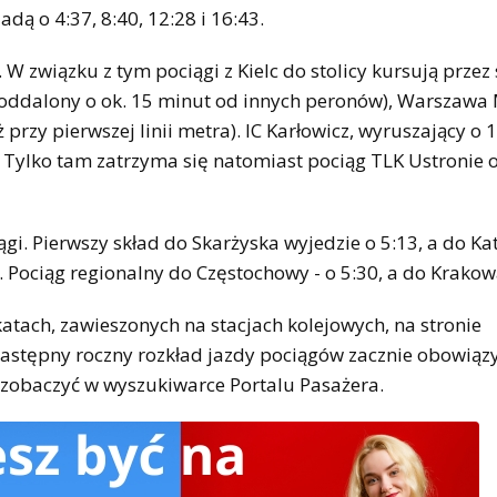
ą o 4:37, 8:40, 12:28 i 16:43.
W związku z tym pociągi z Kielc do stolicy kursują przez 
oddalony o ok. 15 minut od innych peronów), Warszawa
 przy pierwszej linii metra). IC Karłowicz, wyruszający o 
Tylko tam zatrzyma się natomiast pociąg TLK Ustronie o
i. Pierwszy skład do Skarżyska wyjedzie o 5:13, a do Ka
 Pociąg regionalny do Częstochowy - o 5:30, a do Krakow
tach, zawieszonych na stacjach kolejowych, na stronie
Następny roczny rozkład jazdy pociągów zacznie obowią
 zobaczyć w wyszukiwarce Portalu Pasażera.