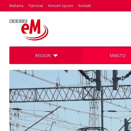
Reklama
Patronat
Koncert życzeń
Kontakt
REGION
MIASTO