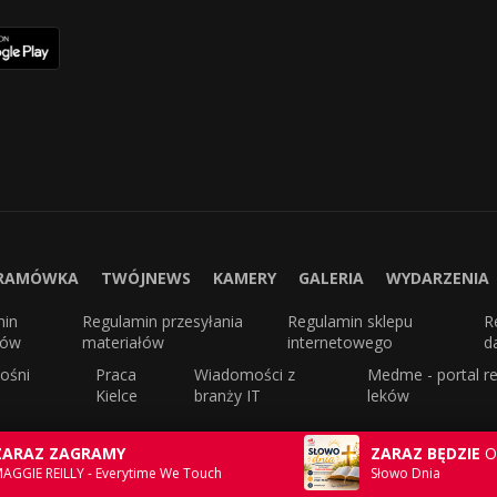
RAMÓWKA
TWÓJNEWS
KAMERY
GALERIA
WYDARZENIA
min
Regulamin przesyłania
Regulamin sklepu
R
sów
materiałów
internetowego
d
ośni
Praca
Wiadomości z
Medme - portal re
Kielce
branży IT
leków
ZARAZ ZAGRAMY
ZARAZ BĘDZIE
O
AGGIE REILLY - Everytime We Touch
Słowo Dnia