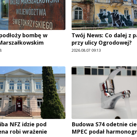
e podłoży bombę w
Twój News: Co dalej z 
 Marszałkowskim
przy ulicy Ogrodowej?
8
2026.08.07 09:13
iba NFZ idzie pod
Budowa S74 odetnie cie
ena robi wrażenie
MPEC podał harmonog