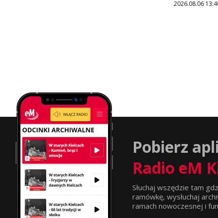
2026.08.06 13:4
Pobierz apl
Radio eM K
Słuchaj wszędzie tam gdz
ramówkę, wysłuchaj archi
ramach nowoczesnej i funkc