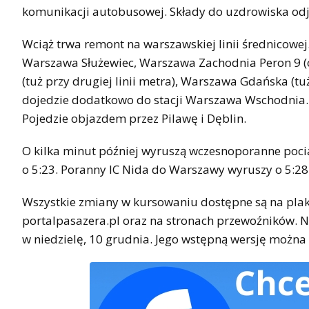
komunikacji autobusowej. Składy do uzdrowiska odjad
Wciąż trwa remont na warszawskiej linii średnicowej. 
Warszawa Służewiec, Warszawa Zachodnia Peron 9 (
(tuż przy drugiej linii metra), Warszawa Gdańska (tuż
dojedzie dodatkowo do stacji Warszawa Wschodnia. 
Pojedzie objazdem przez Pilawę i Dęblin.
O kilka minut później wyruszą wczesnoporanne pociąg
o 5:23. Poranny IC Nida do Warszawy wyruszy o 5:28.
Wszystkie zmiany w kursowaniu dostępne są na plaka
portalpasazera.pl oraz na stronach przewoźników. 
w niedzielę, 10 grudnia. Jego wstępną wersję można