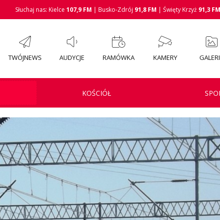
Słuchaj nas: Kielce
107,9 FM
| Busko-Zdrój
91,8 FM
| Święty Krzyż
91,3 F
TWÓJNEWS
AUDYCJE
RAMÓWKA
KAMERY
GALER
KOŚCIÓŁ
SPO