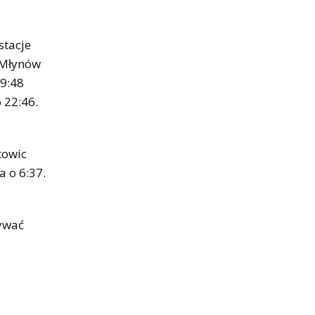
stacje
 Młynów
19:48
 22:46.
towic
a o 6:37.
zywać