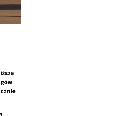
iższą
iągów
acznie
j