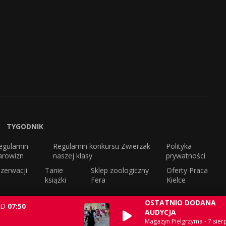
TYGODNIK
egulamin
Regulamin konkursu Zwierzak
Polityka
arowizn
naszej klasy
prywatności
zerwacji
Tanie
Sklep zoologiczny
Oferty Praca
książki
Fera
Kielce
OSTATNIO DODANA
D
07:50
AUDYCJA
Magazyn Pielgrzyma - 7 sierp