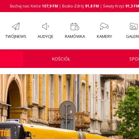
Słuchaj nas: Kielce
107,9 FM
| Busko-Zdrój
91,8 FM
| Święty Krzyż
91,3 F
TWÓJNEWS
AUDYCJE
RAMÓWKA
KAMERY
GALER
KOŚCIÓŁ
SPO