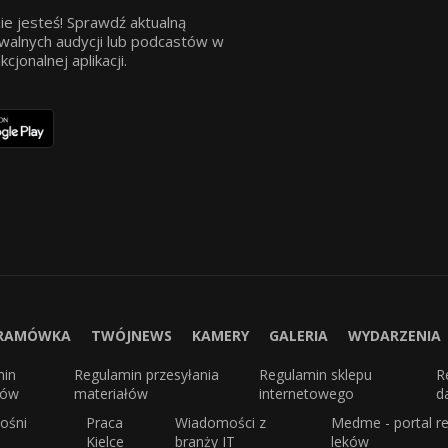
ie jesteś! Sprawdź aktualną
walnych audycji lub podcastów w
jonalnej aplikacji.
RAMÓWKA
TWÓJNEWS
KAMERY
GALERIA
WYDARZENIA
min
Regulamin przesyłania
Regulamin sklepu
R
sów
materiałów
internetowego
d
ośni
Praca
Wiadomości z
Medme - portal re
Kielce
branży IT
leków