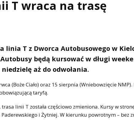
ii T wraca na trasę
a linia T z Dworca Autobusowego w Kiel
. Autobusy będą kursować w długi week
 niedzielę aż do odwołania.
rwca (Boże Ciało) oraz 15 sierpnia (Wniebowzięcie NMP).
 obowiązującą taryfą.
trasa linii T została częściowo zmieniona. Kursy w stron
 Paderewskiego i Żytniej. W kierunku powrotnym – bez z