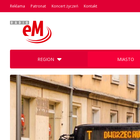
Reklama
Patronat
Koncert życzeń
Kontakt
REGION
MIASTO