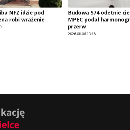
iba NFZ idzie pod
Budowa S74 odetnie cie
ena robi wrażenie
MPEC podał harmonog
przerw
0
2026.08.06 13:18
ikację
ielce