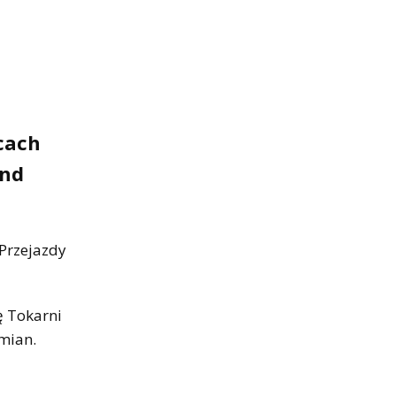
cach
end
 Przejazdy
ę Tokarni
mian.