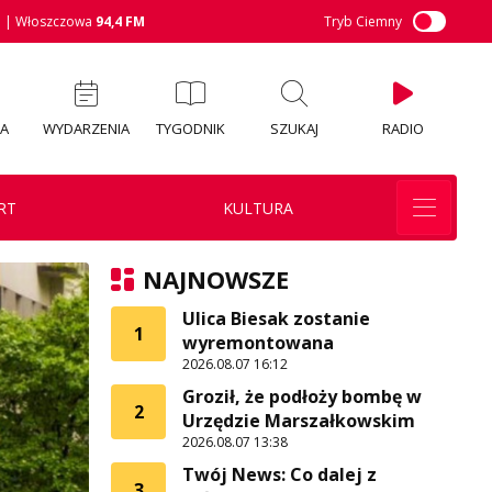
M
| Włoszczowa
94,4 FM
Tryb Ciemny
IA
WYDARZENIA
TYGODNIK
SZUKAJ
RADIO
RT
KULTURA
NAJNOWSZE
Ulica Biesak zostanie
1
wyremontowana
2026.08.07 16:12
Groził, że podłoży bombę w
2
Urzędzie Marszałkowskim
2026.08.07 13:38
Twój News: Co dalej z
3