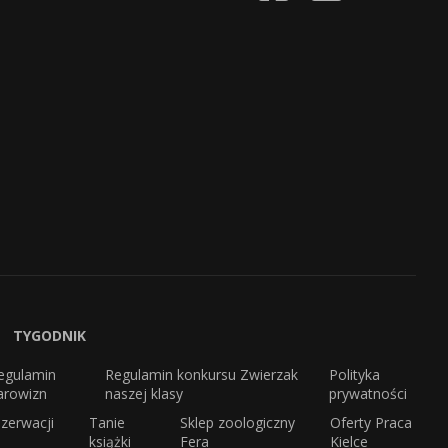
TYGODNIK
egulamin
Regulamin konkursu Zwierzak
Polityka
arowizn
naszej klasy
prywatności
zerwacji
Tanie
Sklep zoologiczny
Oferty Praca
książki
Fera
Kielce