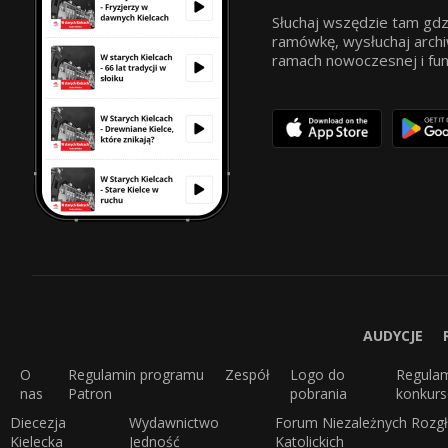
Słuchaj wszędzie tam gdz
ramówkę, wysłuchaj archi
ramach nowoczesnej i funkc
AUDYCJE
O
Regulamin programu
Zespół
Logo do
Regula
nas
Patron
pobrania
konkur
Diecezja
Wydawnictwo
Forum Niezależnych Rozgł
Kielecka
Jedność
Katolickich