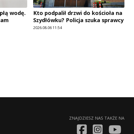
płą wodę.
Kto podpalił drzwi do kościoła na
ram
Szydłówku? Policja szuka sprawcy
2026.08.06 11:54
ZNAJDZIESZ NAS TAKŻE NA