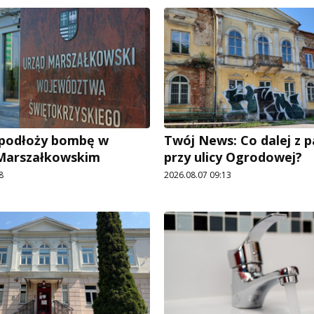
e podłoży bombę w
Twój News: Co dalej z 
 Marszałkowskim
przy ulicy Ogrodowej?
8
2026.08.07 09:13