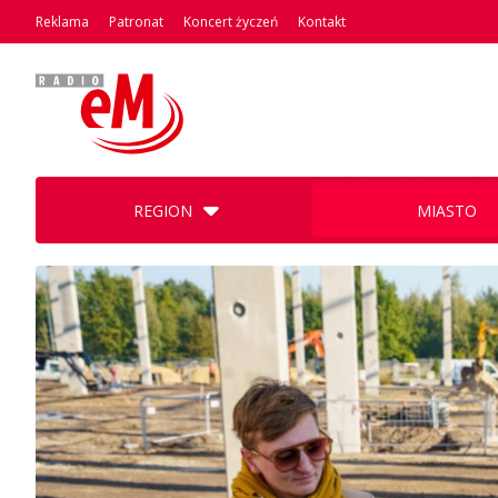
Reklama
Patronat
Koncert życzeń
Kontakt
REGION
MIASTO