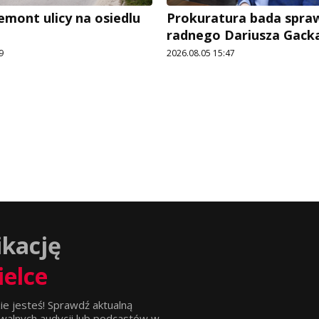
emont ulicy na osiedlu
Prokuratura bada spra
radnego Dariusza Gack
9
2026.08.05 15:47
ikację
ielce
ie jesteś! Sprawdź aktualną
walnych audycji lub podcastów w