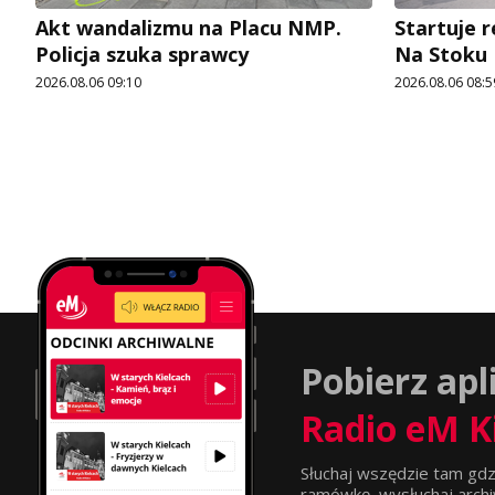
Akt wandalizmu na Placu NMP.
Startuje r
Policja szuka sprawcy
Na Stoku
2026.08.06 09:10
2026.08.06 08:5
Pobierz apl
Radio eM K
Słuchaj wszędzie tam gdz
ramówkę, wysłuchaj archi