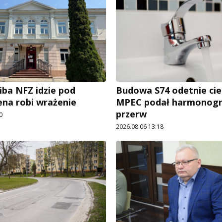
iba NFZ idzie pod
Budowa S74 odetnie cie
ena robi wrażenie
MPEC podał harmonog
przerw
0
2026.08.06 13:18