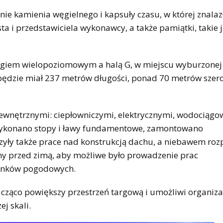
 kamienia węgielnego i kapsuły czasu, w której znalazł
ta i przedstawiciela wykonawcy, a także pamiątki, takie
giem wielopoziomowym a halą G, w miejscu wyburzonej 
ędzie miał 237 metrów długości, ponad 70 metrów szero
zewnętrznymi: ciepłowniczymi, elektrycznymi, wodociąg
 wykonano stopy i ławy fundamentowe, zamontowano
zyły także prace nad konstrukcją dachu, a niebawem roz
ny przed zimą, aby możliwe było prowadzenie prac
runków pogodowych.
acząco powiększy przestrzeń targową i umożliwi organiza
j skali.