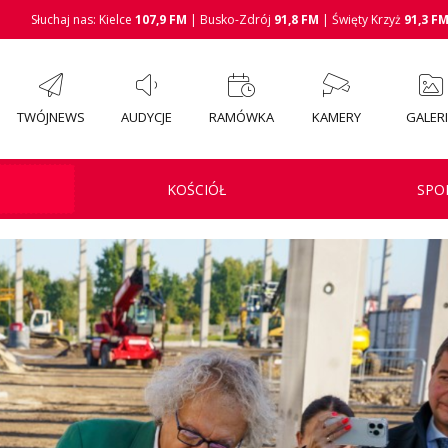
Słuchaj nas: Kielce
107,9 FM
| Busko-Zdrój
91,8 FM
| Święty Krzyż
91,3 F
TWÓJNEWS
AUDYCJE
RAMÓWKA
KAMERY
GALER
KOŚCIÓŁ
SPO