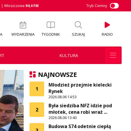
M
| Włoszczowa
94,4 FM
Tryb Ciemny
IA
WYDARZENIA
TYGODNIK
SZUKAJ
RADIO
RT
KULTURA
NAJNOWSZE
Młodzież przejmie kielecki
1
Rynek
2026.08.06 14:53
Była siedziba NFZ idzie pod
2
młotek, cena robi wraż ...
2026.08.06 13:40
Budowa S74 odetnie ciepłą
3