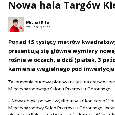
Nowa hala Targów Kie
Michał Kita
2025.10.03 16:11
Ponad 15 tysięcy metrów kwadratowy
prezentują się główne wymiary nowej
rośnie w oczach, a dziś (piątek, 3 p
kamienia węgielnego pod inwestycję
Zakończenie budowy planowane jest na czerwiec przy
Międzynarodowego Salonu Przemysłu Obronnego.
– Nowy obiekt pozwoli wyeliminować konieczność bu
Międzynarodowy Salon Przemysłu Obronnego. Jedynym
nie tylko w Polsce, ale i w tej części Europy. W związ