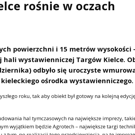
lce rośnie w oczach
ch powierzchni i 15 metrów wysokości 
 hali wystawienniczej Targów Kielce. O
aździernika) odbyło się uroczyste wmurow
 kieleckiego ośrodka wystawienniczego.
szłego roku, tak aby obiekt był gotowy na kolejną edycj
dowania hal tymczasowych na największe imprezy, takie
 wyjątkiem będzie Agrotech – największe targi techniki
ku z tym, po realizacji tego przedsięwzięcia, na tę imprez