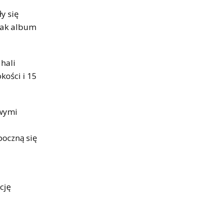
y się
 jak album
hali
kości i 15
owymi
poczną się
cję