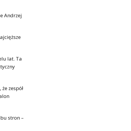
e Andrzej
ajcięższe
lu lat. Ta
ktyczny
 że zespół
alon
obu stron –