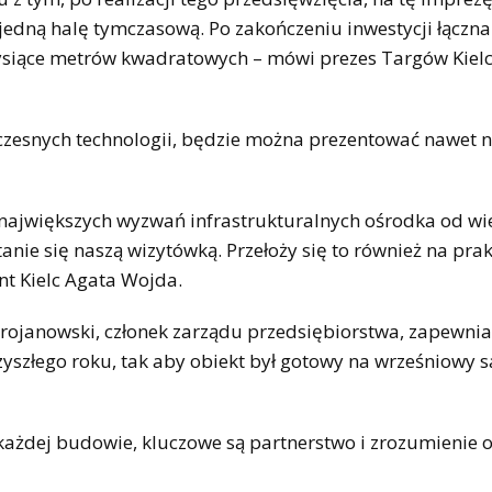
jedną halę tymczasową. Po zakończeniu inwestycji łączna
ysiące metrów kwadratowych – mówi prezes Targów Kielc
czesnych technologii, będzie można prezentować nawet n
 największych wyzwań infrastrukturalnych ośrodka od wie
anie się naszą wizytówką. Przełoży się to również na pra
nt Kielc Agata Wojda.
rojanowski, członek zarządu przedsiębiorstwa, zapewnia,
yszłego roku, tak aby obiekt był gotowy na wrześniowy s
 każdej budowie, kluczowe są partnerstwo i zrozumienie 