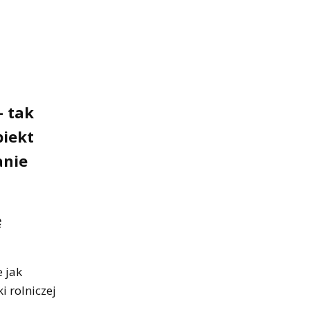
– tak
biekt
anie
ę
 jak
 rolniczej
ę