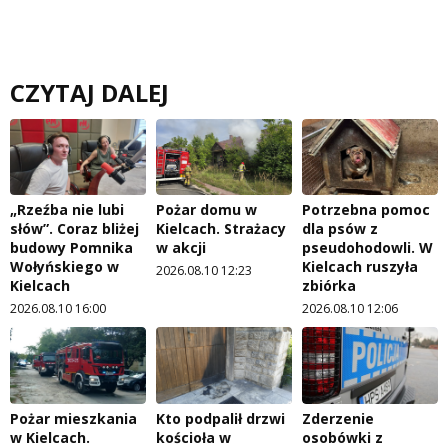
CZYTAJ DALEJ
„Rzeźba nie lubi
Pożar domu w
Potrzebna pomoc
słów”. Coraz bliżej
Kielcach. Strażacy
dla psów z
budowy Pomnika
w akcji
pseudohodowli. W
Wołyńskiego w
Kielcach ruszyła
2026.08.10 12:23
Kielcach
zbiórka
2026.08.10 16:00
2026.08.10 12:06
Pożar mieszkania
Kto podpalił drzwi
Zderzenie
w Kielcach.
kościoła w
osobówki z