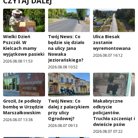
CZYTAJ DALEJ
Wielki Dzień
Twój News: Co
Ulica Biesak
Pszczół. W
będzie się działo
zostanie
Kielcach mamy
na ulicy Jana
wyremontowana
wyjątkowe pasieki
Nowaka
2026.08.07 16:12
Jeziorańskiego?
2026.08.08 11:53
2026.08.08 10:52
Groził, że podłoży
Twój News: Co
Makabryczne
bombę w Urzędzie
dalej z pałacykiem
odkrycie
Marszałkowskim
przy ulicy
policjantów.
Ogrodowej?
Truchła szczeniąt i
2026.08.07 13:38
dwieście psów
2026.08.07 09:13
2026.08.07 07:22