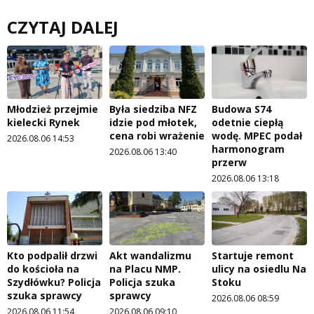
CZYTAJ DALEJ
Młodzież przejmie
Była siedziba NFZ
Budowa S74
kielecki Rynek
idzie pod młotek,
odetnie ciepłą
cena robi wrażenie
wodę. MPEC podał
2026.08.06 14:53
harmonogram
2026.08.06 13:40
przerw
2026.08.06 13:18
Kto podpalił drzwi
Akt wandalizmu
Startuje remont
do kościoła na
na Placu NMP.
ulicy na osiedlu Na
Szydłówku? Policja
Policja szuka
Stoku
szuka sprawcy
sprawcy
2026.08.06 08:59
2026.08.06 11:54
2026.08.06 09:10