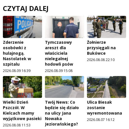
CZYTAJ DALEJ
Zderzenie
Tymczasowy
Żołnierze
osobówki z
areszt dla
przysięgali na
hulajnogą.
właściciela
Bukówce
Nastolatek w
nielegalnej
2026.08.08 22:10
szpitalu
hodowli psów
2026.08.09 16:39
2026.08.09 15:08
Wielki Dzień
Twój News: Co
Ulica Biesak
Pszczół. W
będzie się działo
zostanie
Kielcach mamy
na ulicy Jana
wyremontowana
wyjątkowe pasieki
Nowaka
2026.08.07 16:12
Jeziorańskiego?
2026.08.08 11:53