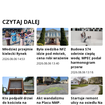
CZYTAJ DALEJ
Młodzież przejmie
Była siedziba NFZ
Budowa S74
kielecki Rynek
idzie pod młotek,
odetnie ciepłą
cena robi wrażenie
wodę. MPEC podał
2026.08.06 14:53
harmonogram
2026.08.06 13:40
przerw
2026.08.06 13:18
Kto podpalił drzwi
Akt wandalizmu
Startuje remont
do kościoła na
na Placu NMP.
ulicy na osiedlu Na