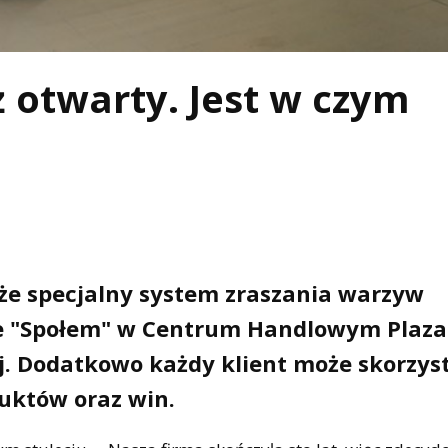
ż otwarty. Jest w czym
kże specjalny system zraszania warzyw
e "Społem" w Centrum Handlowym Plaza
ej. Dodatkowo każdy klient może skorzys
duktów oraz win.