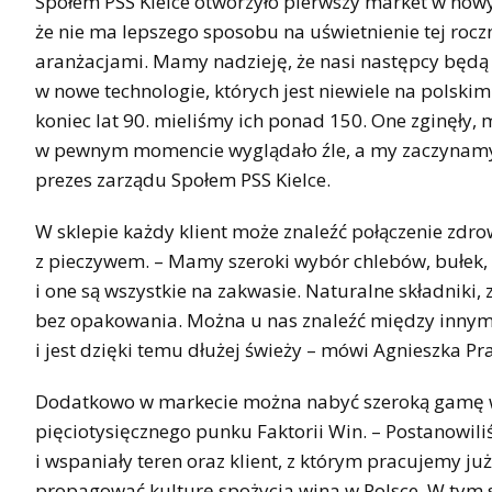
Społem PSS Kielce otworzyło pierwszy market w nowym
że nie ma lepszego sposobu na uświetnienie tej roc
aranżacjami. Mamy nadzieję, że nasi następcy będą 
w nowe technologie, których jest niewiele na polski
koniec lat 90. mieliśmy ich ponad 150. One zginęły, m
w pewnym momencie wyglądało źle, a my zaczynamy w
prezes zarządu Społem PSS Kielce.
W sklepie każdy klient może znaleźć połączenie zdrow
z pieczywem. – Mamy szeroki wybór chlebów, bułek,
i one są wszystkie na zakwasie. Naturalne składniki, 
bez opakowania. Można u nas znaleźć między innymi
i jest dzięki temu dłużej świeży – mówi Agnieszka Pr
Dodatkowo w markecie można nabyć szeroką gamę wi
pięciotysięcznego punku Faktorii Win. – Postanowili
i wspaniały teren oraz klient, z którym pracujemy już
propagować kulturę spożycia wina w Polsce. W tym 