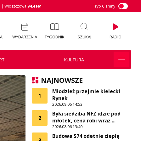
M
| Włoszczowa
94,4 FM
Tryb Ciemny
IA
WYDARZENIA
TYGODNIK
SZUKAJ
RADIO
RT
KULTURA
NAJNOWSZE
Młodzież przejmie kielecki
1
Rynek
2026.08.06 14:53
Była siedziba NFZ idzie pod
2
młotek, cena robi wraż ...
2026.08.06 13:40
Budowa S74 odetnie ciepłą
3