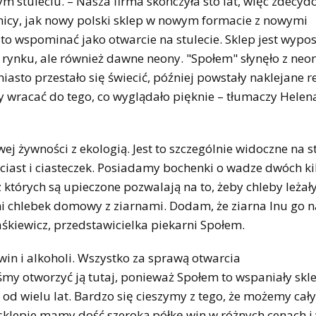
 stuleciu. – Nasza firma skończyła sto lat, więc zdecyd
znicy, jak nowy polski sklep w nowym formacie z nowymi
to wspominać jako otwarcie na stulecie. Sklep jest wypo
m rynku, ale również dawne neony. "Społem" słynęło z ne
iasto przestało się świecić, później powstały naklejane r
racać do tego, co wyglądało pięknie – tłumaczy Helena
ej żywności z ekologią. Jest to szczególnie widoczne na s
 ciast i ciasteczek. Posiadamy bochenki o wadze dwóch 
z których są upieczone pozwalają na to, żeby chleby leżały
 chlebek domowy z ziarnami. Dodam, że ziarna lnu go n
aśkiewicz, przedstawicielka piekarni Społem.
n i alkoholi. Wszystko za sprawą otwarcia
śmy otworzyć ją tutaj, ponieważ Społem to wspaniały skl
 od wielu lat. Bardzo się cieszymy z tego, że możemy cały
sklepie mamy dość szeroką półkę win w różnych cenach i