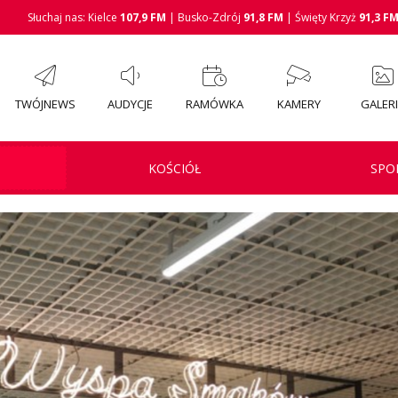
Słuchaj nas: Kielce
107,9 FM
| Busko-Zdrój
91,8 FM
| Święty Krzyż
91,3 F
TWÓJNEWS
AUDYCJE
RAMÓWKA
KAMERY
GALER
KOŚCIÓŁ
SPO