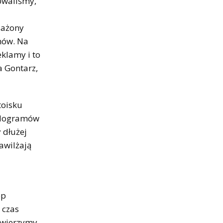
owaliśmy,
sażony
onów. Na
eklamy i to
 Gontarz,
toisku
kilogramów
 dłużej
awilżają
ep
 czas
 wierzymy,