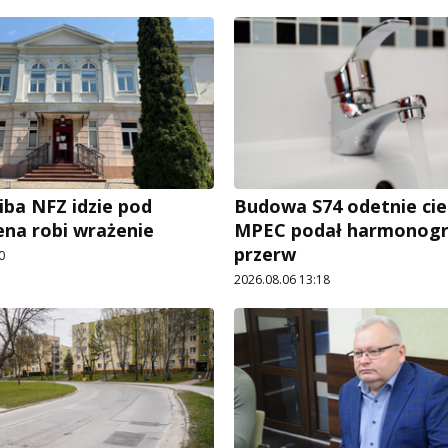
iba NFZ idzie pod
Budowa S74 odetnie cie
ena robi wrażenie
MPEC podał harmonog
przerw
0
2026.08.06 13:18