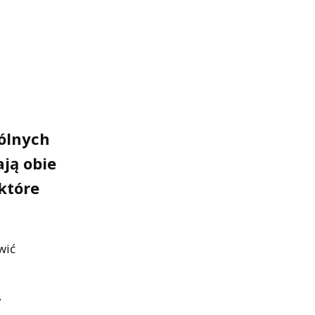
pólnych
ają obie
które
wić
y