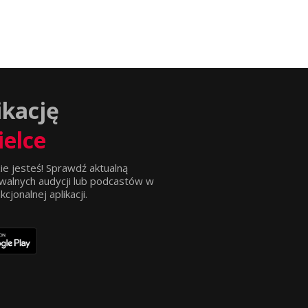
ikację
ielce
ie jesteś! Sprawdź aktualną
walnych audycji lub podcastów w
jonalnej aplikacji.