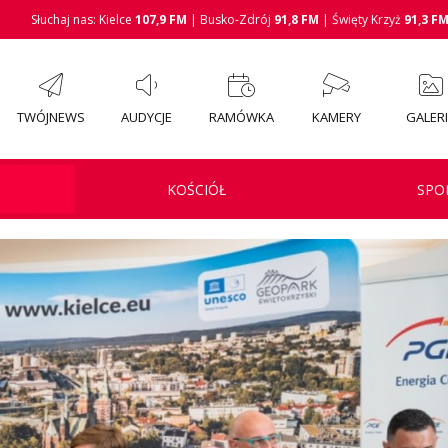
Słuchaj nas: Kielce
107,9 FM
| Busko-Zdrój
91,8 FM
| Święty Krzyż
91,3 F
TWÓJNEWS
AUDYCJE
RAMÓWKA
KAMERY
GALER
KOŚCIÓŁ
SPO