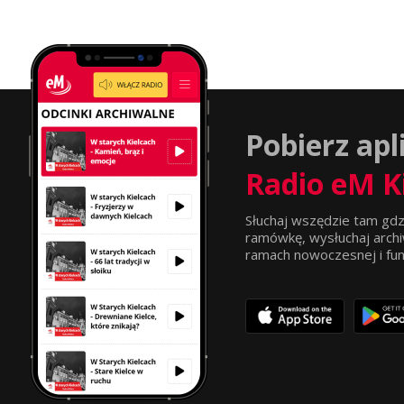
Pobierz apl
Radio eM K
Słuchaj wszędzie tam gdz
ramówkę, wysłuchaj archi
ramach nowoczesnej i funkc