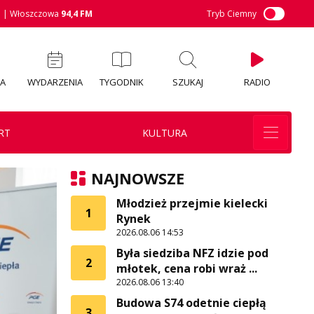
M
| Włoszczowa
94,4 FM
Tryb Ciemny
IA
WYDARZENIA
TYGODNIK
SZUKAJ
RADIO
RT
KULTURA
NAJNOWSZE
Młodzież przejmie kielecki
1
Rynek
2026.08.06 14:53
Była siedziba NFZ idzie pod
2
młotek, cena robi wraż ...
2026.08.06 13:40
Budowa S74 odetnie ciepłą
3