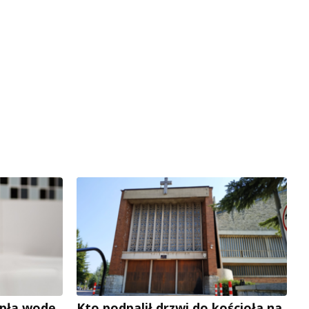
płą wodę.
Kto podpalił drzwi do kościoła na