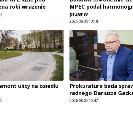
ena robi wrażenie
MPEC podał harmonog
przerw
0
2026.08.06 13:18
emont ulicy na osiedlu
Prokuratura bada spra
radnego Dariusza Gack
9
2026.08.05 15:47