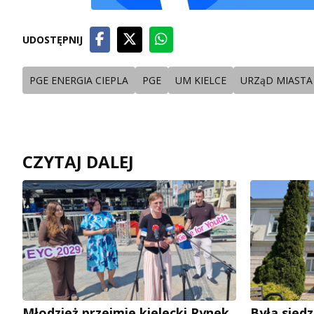
UDOSTĘPNIJ
PGE ENERGIA CIEPLA
PGE
UM KIELCE
URZąD MIASTA 
CZYTAJ DALEJ
Młodzież przejmie kielecki Rynek
Była siedz