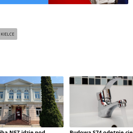
KIELCE
iba NFZ idzie pod
Budowa S74 odetnie cie