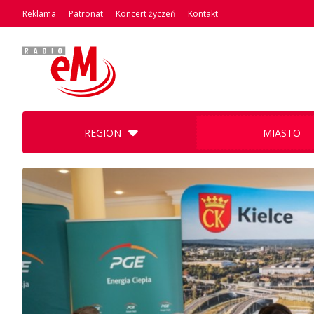
Reklama
Patronat
Koncert życzeń
Kontakt
REGION
MIASTO