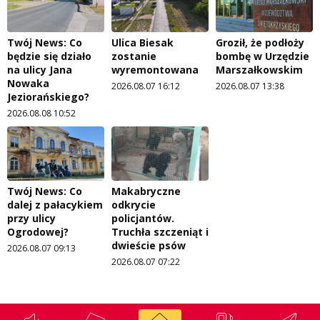
Twój News: Co
Ulica Biesak
Groził, że podłoży
będzie się działo
zostanie
bombę w Urzędzie
na ulicy Jana
wyremontowana
Marszałkowskim
Nowaka
2026.08.07 16:12
2026.08.07 13:38
Jeziorańskiego?
2026.08.08 10:52
Twój News: Co
Makabryczne
dalej z pałacykiem
odkrycie
przy ulicy
policjantów.
Ogrodowej?
Truchła szczeniąt i
dwieście psów
2026.08.07 09:13
2026.08.07 07:22