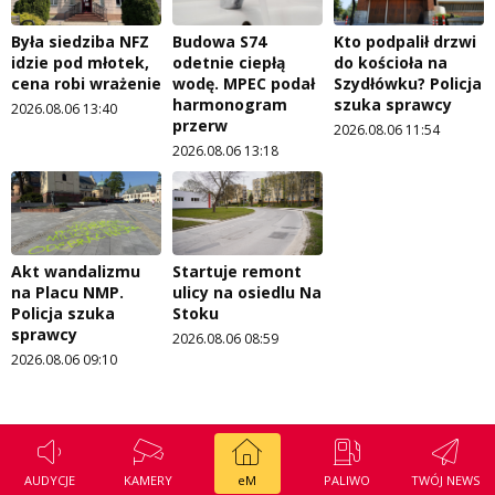
Była siedziba NFZ
Budowa S74
Kto podpalił drzwi
idzie pod młotek,
odetnie ciepłą
do kościoła na
cena robi wrażenie
wodę. MPEC podał
Szydłówku? Policja
harmonogram
szuka sprawcy
2026.08.06 13:40
przerw
2026.08.06 11:54
2026.08.06 13:18
Akt wandalizmu
Startuje remont
na Placu NMP.
ulicy na osiedlu Na
Policja szuka
Stoku
sprawcy
2026.08.06 08:59
2026.08.06 09:10
AUDYCJE
KAMERY
eM
PALIWO
TWÓJ NEWS