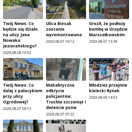
Twój News: Co
Ulica Biesak
Groził, że podłoży
będzie się działo
zostanie
bombę w Urzędzie
na ulicy Jana
wyremontowana
Marszałkowskim
Nowaka
2026.08.07 16:12
2026.08.07 13:38
Jeziorańskiego?
2026.08.08 10:52
Twój News: Co
Makabryczne
Młodzież przejmie
dalej z pałacykiem
odkrycie
kielecki Rynek
przy ulicy
policjantów.
2026.08.06 14:53
Ogrodowej?
Truchła szczeniąt i
dwieście psów
2026.08.07 09:13
2026.08.07 07:22