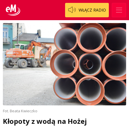
WŁĄCZ RADIO
Fot. Beata Kwieczko
Kłopoty z wodą na Hożej