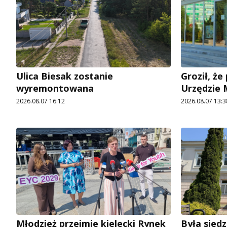
Ulica Biesak zostanie
Groził, ż
wyremontowana
Urzędzie
2026.08.07 16:12
2026.08.07 13:3
Młodzież przejmie kielecki Rynek
Była siedz