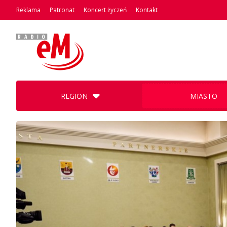
Reklama
Patronat
Koncert życzeń
Kontakt
REGION
MIASTO