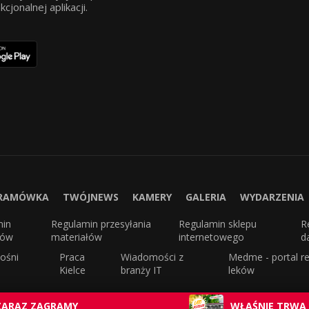
jonalnej aplikacji.
RAMÓWKA
TWÓJNEWS
KAMERY
GALERIA
WYDARZENIA
min
Regulamin przesyłania
Regulamin sklepu
R
sów
materiałów
internetowego
d
ośni
Praca
Wiadomości z
Medme - portal re
Kielce
branży IT
leków
ZARAZ ZAGRAMY
WŁAŚNIE TRWA