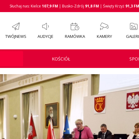
Słuchaj nas: Kielce
107,9 FM
| Busko-Zdrój
91,8 FM
| Święty Krzyż
91,3 F
TWÓJNEWS
AUDYCJE
RAMÓWKA
KAMERY
GALER
KOŚCIÓŁ
SPO