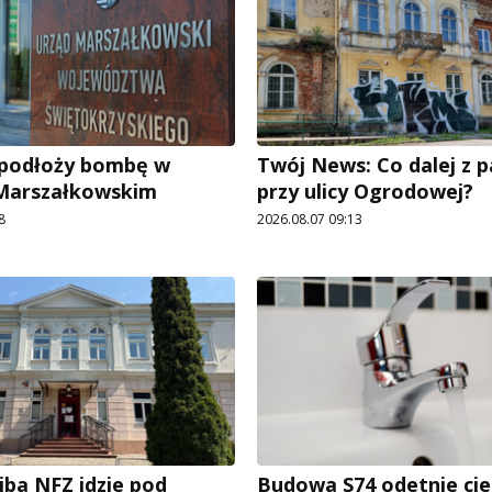
e podłoży bombę w
Twój News: Co dalej z 
 Marszałkowskim
przy ulicy Ogrodowej?
8
2026.08.07 09:13
iba NFZ idzie pod
Budowa S74 odetnie cie