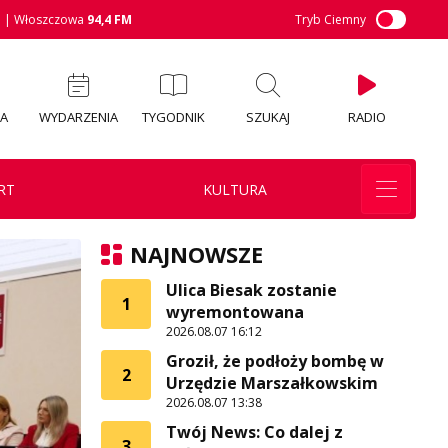
M
| Włoszczowa
94,4 FM
Tryb Ciemny
IA
WYDARZENIA
TYGODNIK
SZUKAJ
RADIO
RT
KULTURA
NAJNOWSZE
Ulica Biesak zostanie
1
wyremontowana
2026.08.07 16:12
Groził, że podłoży bombę w
2
Urzędzie Marszałkowskim
2026.08.07 13:38
Twój News: Co dalej z
3