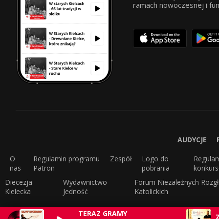
ramach nowoczesnej i funkc
AUDYCJE
O
Regulamin programu
Zespół
Logo do
Regula
nas
Patron
pobrania
konkur
Diecezja
Wydawnictwo
Forum Niezależnych Rozgł
Kielecka
Jedność
Katolickich
TERAZ GRAMY