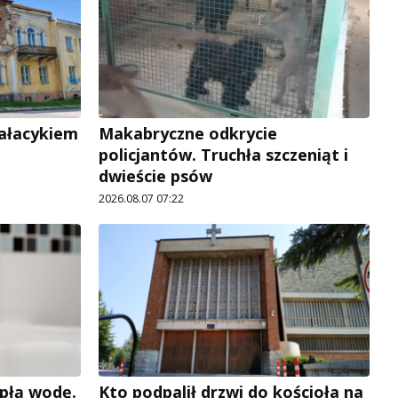
pałacykiem
Makabryczne odkrycie
policjantów. Truchła szczeniąt i
dwieście psów
2026.08.07 07:22
płą wodę.
Kto podpalił drzwi do kościoła na