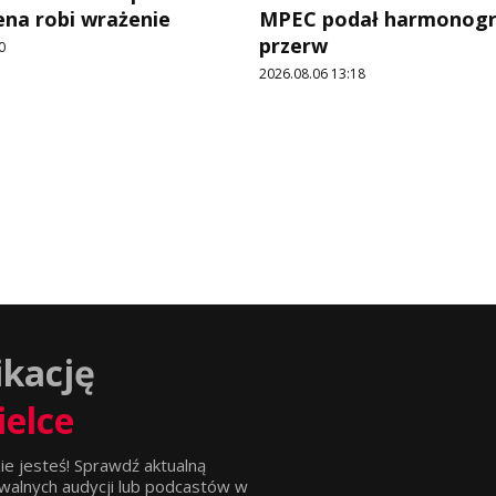
ena robi wrażenie
MPEC podał harmonog
przerw
0
2026.08.06 13:18
ikację
ielce
ie jesteś! Sprawdź aktualną
walnych audycji lub podcastów w