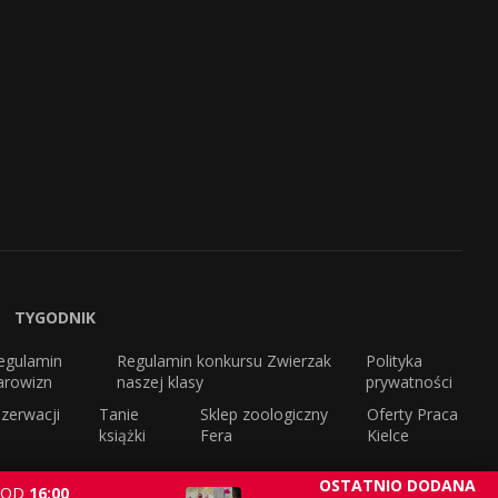
TYGODNIK
egulamin
Regulamin konkursu Zwierzak
Polityka
arowizn
naszej klasy
prywatności
zerwacji
Tanie
Sklep zoologiczny
Oferty Praca
książki
Fera
Kielce
OSTATNIO DODANA
OD
16:00