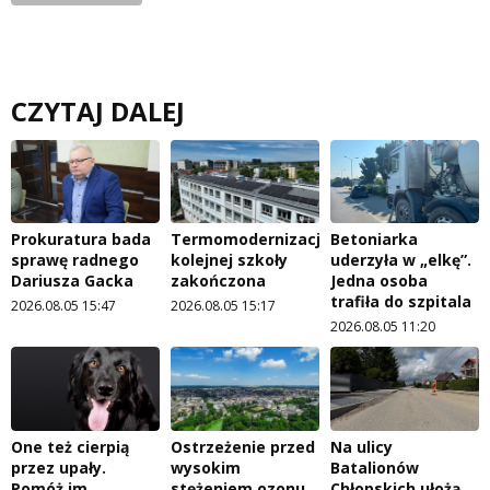
CZYTAJ DALEJ
Prokuratura bada
Termomodernizacja
Betoniarka
sprawę radnego
kolejnej szkoły
uderzyła w „elkę”.
Dariusza Gacka
zakończona
Jedna osoba
trafiła do szpitala
2026.08.05 15:47
2026.08.05 15:17
2026.08.05 11:20
One też cierpią
Ostrzeżenie przed
Na ulicy
przez upały.
wysokim
Batalionów
Pomóż im
stężeniem ozonu
Chłopskich ułożą