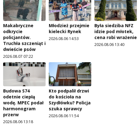
Makabryczne
Młodzież przejmie
Była siedziba NFZ
odkrycie
kielecki Rynek
idzie pod młotek,
policjantów.
cena robi wrażenie
2026.08.06 14:53
Truchła szczeniąt i
2026.08.06 13:40
dwieście psów
2026.08.07 07:22
Budowa S74
Kto podpalił drzwi
odetnie ciepłą
do kościoła na
wodę. MPEC podał
Szydłówku? Policja
harmonogram
szuka sprawcy
przerw
2026.08.06 11:54
2026.08.06 13:18