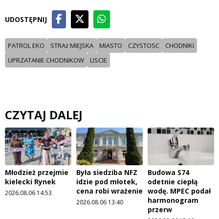
UDOSTĘPNIJ
PATROL EKO
STRAż MIEJSKA
MIASTO
CZYSTOSC
CHODNIKI
UPRZATANIE CHODNIKOW
LISCIE
CZYTAJ DALEJ
Młodzież przejmie
Była siedziba NFZ
Budowa S74
kielecki Rynek
idzie pod młotek,
odetnie ciepłą
cena robi wrażenie
wodę. MPEC podał
2026.08.06 14:53
harmonogram
2026.08.06 13:40
przerw