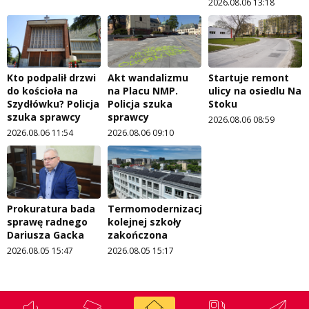
2026.08.06 13:18
Kto podpalił drzwi
Akt wandalizmu
Startuje remont
do kościoła na
na Placu NMP.
ulicy na osiedlu Na
Szydłówku? Policja
Policja szuka
Stoku
szuka sprawcy
sprawcy
2026.08.06 08:59
2026.08.06 11:54
2026.08.06 09:10
Prokuratura bada
Termomodernizacja
sprawę radnego
kolejnej szkoły
Dariusza Gacka
zakończona
2026.08.05 15:47
2026.08.05 15:17