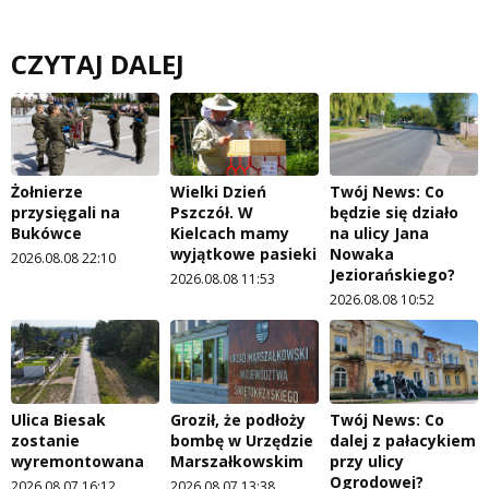
CZYTAJ DALEJ
Żołnierze
Wielki Dzień
Twój News: Co
przysięgali na
Pszczół. W
będzie się działo
Bukówce
Kielcach mamy
na ulicy Jana
wyjątkowe pasieki
Nowaka
2026.08.08 22:10
Jeziorańskiego?
2026.08.08 11:53
2026.08.08 10:52
Ulica Biesak
Groził, że podłoży
Twój News: Co
zostanie
bombę w Urzędzie
dalej z pałacykiem
wyremontowana
Marszałkowskim
przy ulicy
Ogrodowej?
2026.08.07 16:12
2026.08.07 13:38