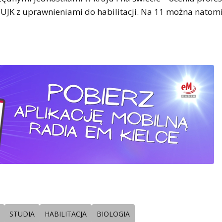
a UJK z uprawnieniami do habilitacji. Na 11 można natom
STUDIA
HABILITACJA
BIOLOGIA