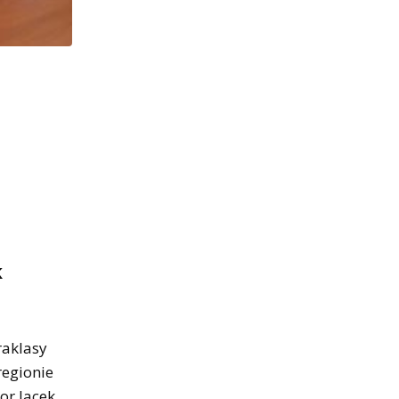
k
raklasy
regionie
or Jacek