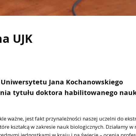
na UJK
 Uniwersytetu Jana Kochanowskiego
nia tytułu doktora habilitowanego nau
le ważne, jest fakt przynależności naszej uczelni do ekst
tóre kształcą w zakresie nauk biologicznych. Działamy w 
ędnymi jednostkami w kraju i na świecie – ocenia profes