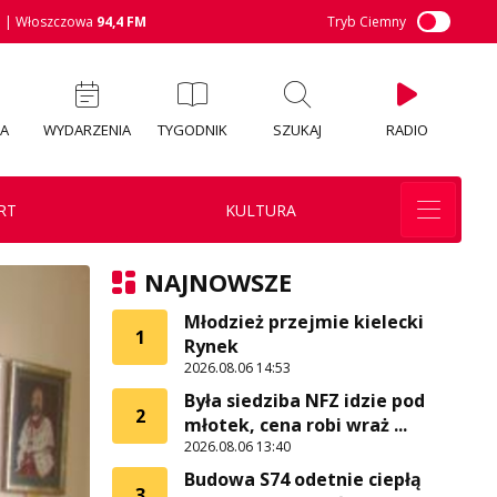
M
| Włoszczowa
94,4 FM
Tryb Ciemny
IA
WYDARZENIA
TYGODNIK
SZUKAJ
RADIO
RT
KULTURA
NAJNOWSZE
Młodzież przejmie kielecki
1
Rynek
2026.08.06 14:53
Była siedziba NFZ idzie pod
2
młotek, cena robi wraż ...
2026.08.06 13:40
Budowa S74 odetnie ciepłą
3