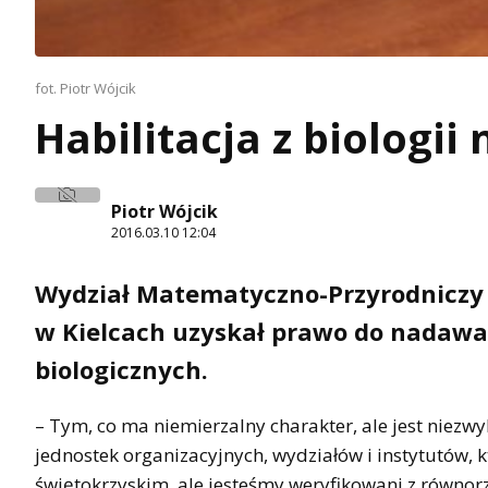
fot. Piotr Wójcik
Habilitacja z biologii 
Piotr Wójcik
2016.03.10 12:04
Wydział Matematyczno-Przyrodniczy
w Kielcach uzyskał prawo do nadawa
biologicznych.
– Tym, co ma niemierzalny charakter, ale jest niezwyk
jednostek organizacyjnych, wydziałów i instytutów, k
świętokrzyskim, ale jesteśmy weryfikowani z równorz