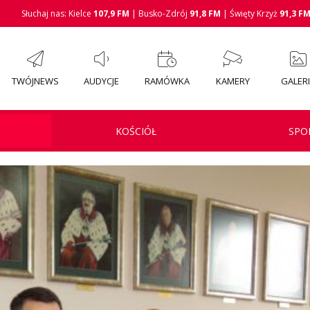
Słuchaj nas: Kielce
107,9 FM
| Busko-Zdrój
91,8 FM
| Święty Krzyż
91,3 F
TWÓJNEWS
AUDYCJE
RAMÓWKA
KAMERY
GALER
KOŚCIÓŁ
SPO