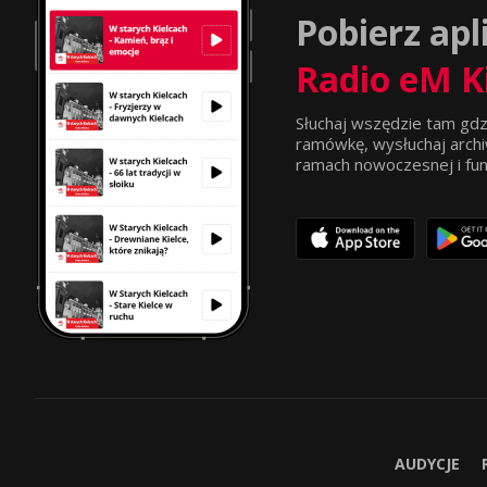
Pobierz apl
Radio eM K
Słuchaj wszędzie tam gdz
ramówkę, wysłuchaj archi
ramach nowoczesnej i funkc
AUDYCJE