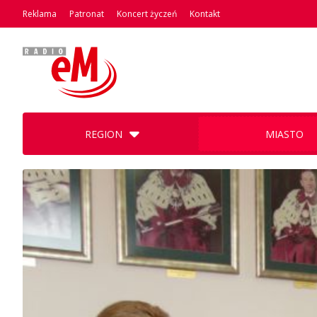
Reklama
Patronat
Koncert życzeń
Kontakt
REGION
MIASTO