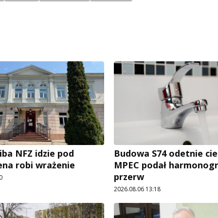
iba NFZ idzie pod
Budowa S74 odetnie cie
ena robi wrażenie
MPEC podał harmonog
przerw
0
2026.08.06 13:18